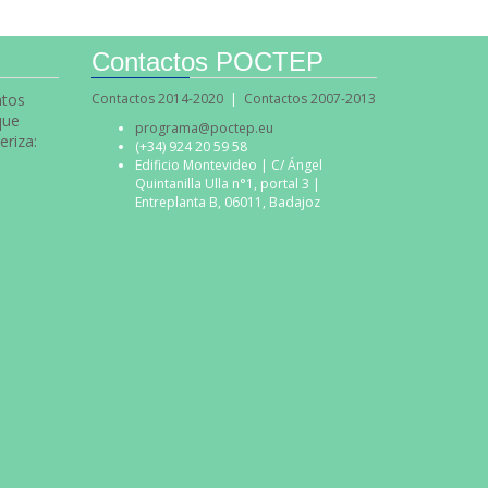
Contactos POCTEP
ntos
Contactos 2014-2020
|
Contactos 2007-2013
que
programa@poctep.eu
eriza:
(+34) 924 20 59 58
Edificio Montevideo | C/ Ángel
Quintanilla Ulla n°1, portal 3 |
Entreplanta B, 06011, Badajoz