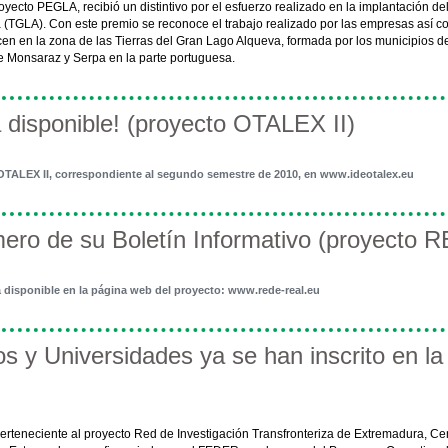
yecto PEGLA, recibió un distintivo por el esfuerzo realizado en la implantación del
 (TGLA). Con este premio se reconoce el trabajo realizado por las empresas así co
recen en la zona de las Tierras del Gran Lago Alqueva, formada por los municipios d
de Monsaraz y Serpa en la parte portuguesa.
 disponible! (proyecto OTALEX II)
o OTALEX II, correspondiente al segundo semestre de 2010, en www.ideotalex.eu
ro de su Boletín Informativo (proyecto 
á disponible en la página web del proyecto: www.rede-real.eu
s y Universidades ya se han inscrito en la
perteneciente al proyecto Red de Investigación Transfronteriza de Extremadura, Ce