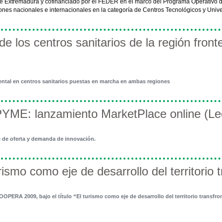
de Extremadura y cofinanciado por el FEDER en el marco del Programa Operativo
iones nacionales e internacionales en la categoría de Centros Tecnológicos y Univ
 los centros sanitarios de la región fronter
ental en centros sanitarios puestas en marcha en ambas regiones
E: lanzamiento MarketPlace online (Leç
 de oferta y demanda de innovación.
mo como eje de desarrollo del territorio t
OPERA 2009, bajo el título “El turismo como eje de desarrollo del territorio transfron