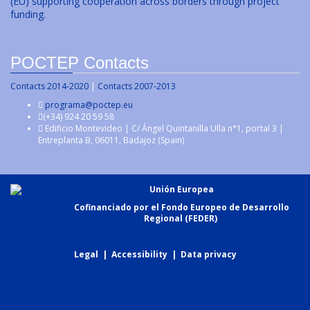
(EU) supporting cooperation across borders through project
funding.
POCTEP Contacts
Contacts 2014-2020
|
Contacts 2007-2013
programa@poctep.eu
(+34) 924 20 59 58
Edificio Montevideo | C/ Ángel Quintanilla Ulla n°1, portal 3 |
Entreplanta B, 06011, Badajoz (Spain)
Unión Europea
Cofinanciado por el Fondo Europeo de Desarrollo
Regional (FEDER)
Legal
|
Accessibility
|
Data privacy