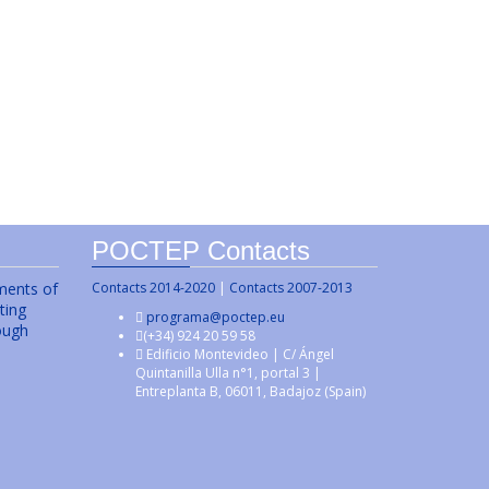
POCTEP Contacts
uments of
Contacts 2014-2020
|
Contacts 2007-2013
ting
programa@poctep.eu
ough
(+34) 924 20 59 58
Edificio Montevideo | C/ Ángel
Quintanilla Ulla n°1, portal 3 |
Entreplanta B, 06011, Badajoz (Spain)