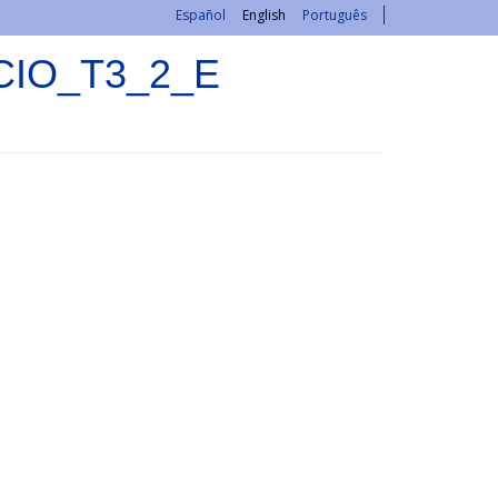
Español
English
Português
ACIO_T3_2_E