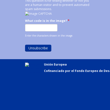
This question is for testing whether or not you
are a human visitor and to prevent automated
spam submissions.
What code is in the image?
*
Enter the characters shown in the image.
Unión Europea
Cofinanciado por el Fondo Europeo de Desa