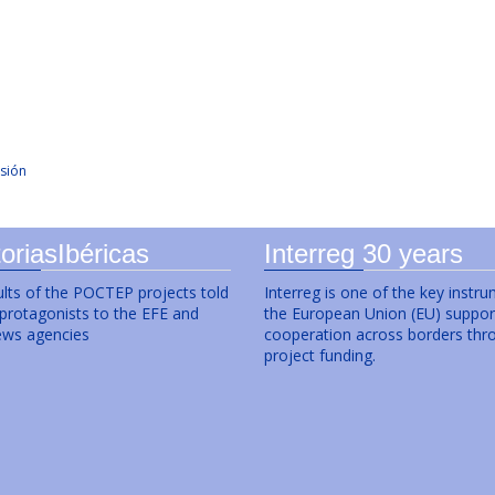
sión
oriasIbéricas
Interreg 30 years
lts of the POCTEP projects told
Interreg is one of the key instr
 protagonists to the EFE and
the European Union (EU) suppor
ws agencies
cooperation across borders thr
project funding.