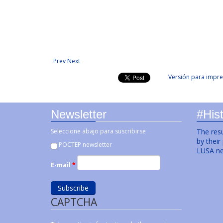
Prev
Next
Versión para impre
Newsletter
#Hist
Seleccione abajo para suscribirse
The resu
by their
POCTEP newsletter
LUSA ne
E-mail
*
CAPTCHA