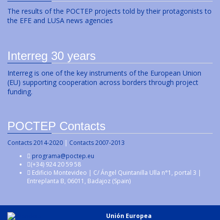
The results of the POCTEP projects told by their protagonists to
the EFE and LUSA news agencies
Interreg 30 years
Interreg is one of the key instruments of the European Union
(EU) supporting cooperation across borders through project
funding.
POCTEP Contacts
Contacts 2014-2020
|
Contacts 2007-2013
programa@poctep.eu
(+34) 924 20 59 58
Edificio Montevideo | C/ Ángel Quintanilla Ulla n°1, portal 3 |
Entreplanta B, 06011, Badajoz (Spain)
Unión Europea