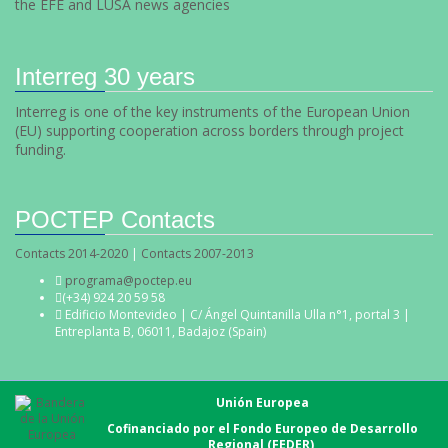
the EFE and LUSA news agencies
Interreg 30 years
Interreg is one of the key instruments of the European Union
(EU) supporting cooperation across borders through project
funding.
POCTEP Contacts
Contacts 2014-2020
|
Contacts 2007-2013
programa@poctep.eu
(+34) 924 20 59 58
Edificio Montevideo | C/ Ángel Quintanilla Ulla n°1, portal 3 |
Entreplanta B, 06011, Badajoz (Spain)
Unión Europea
Cofinanciado por el Fondo Europeo de Desarrollo
Regional (FEDER)