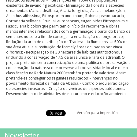
resultados esperados: - Intervenções em 100% das populações
existentes de invanding exóticas; - Eliminação da floresta e espécies
ornamentais (Acacia dealbata, Acacia longifolia, Acacia melanoxylon,
Ailanthus althissima, Pittosporum undulatum, Robinia pseudoacacia,
Cortaderia selloana, Prunus Laurocerasus, eugenioides Pittosporum e
Fascicularia bicolor) que permitem o início da recorrente e obras
menos intensivos relacionados com a germinação a partir do banco de
sementes no solo a fim de conseguir a erradicação de longo prazo; -
Redução da área de distribuição de Tradescatia fluminensis a 50% de
sua área atual e substituição de formely áreas ocupadas por Vinca
difformis; - Recuperação de 30 hectares de habitats authtoctonous
(incluindo a conservação de 17,5 da área única e rara de adrenal). O
projeto pretende ser a concretização de uma política de preservação e
conservação da natureza que preserve a biodiversidade local e que a
classificação na Rede Natura 2000 também pretende valorizar. Assim
pretende-se conseguir os seguintes resultados: - Intervenção no
povoamento florestal da mata da Abadia. - Controlo e/ou erradicação
de espécies invasoras. - Criação de viveiros de espécies autóctones. -
Desenvolvimento de atividades de ecoturismo e educação ambiental.
Versión para impresión
Newsletter