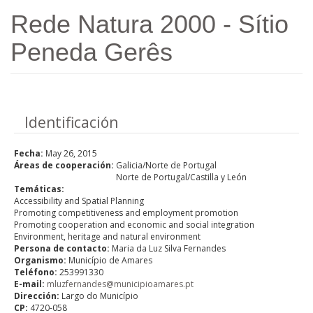
Skip to main content
Rede Natura 2000 - Sítio
Peneda Gerês
Hide
Identificación
Fecha:
May 26, 2015
Áreas de cooperación:
Galicia/Norte de Portugal
Norte de Portugal/Castilla y León
Temáticas:
Accessibility and Spatial Planning
Promoting competitiveness and employment promotion
Promoting cooperation and economic and social integration
Environment, heritage and natural environment
Persona de contacto:
Maria da Luz Silva Fernandes
Organismo:
Município de Amares
Teléfono:
253991330
E-mail:
mluzfernandes@municipioamares.pt
Dirección:
Largo do Município
CP:
4720-058