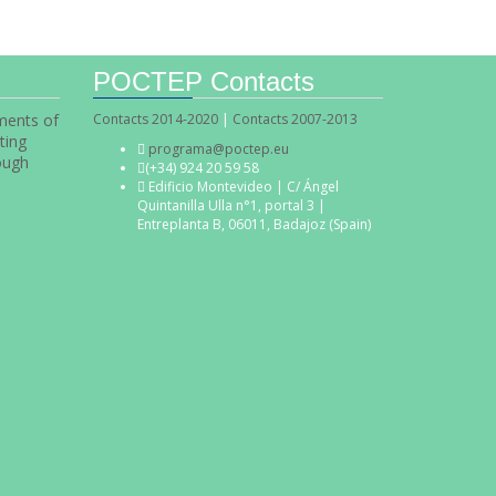
POCTEP Contacts
uments of
Contacts 2014-2020
|
Contacts 2007-2013
ting
programa@poctep.eu
ough
(+34) 924 20 59 58
Edificio Montevideo | C/ Ángel
Quintanilla Ulla n°1, portal 3 |
Entreplanta B, 06011, Badajoz (Spain)