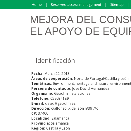
Skip to main content
Home
Reserved access management
Sitemap
MEJORA DEL CONS
EL APOYO DE EQUI
Hide
Identificación
Fecha:
March 22, 2013
Áreas de cooperación:
Norte de Portugal/Castilla y León
Temáticas:
Environment, heritage and natural environmen
Persona de contacto:
José David Hernández
Organismo:
Geoclim instalaciones
Teléfono:
659034189
E-mail:
david@geoclim.es
Dirección:
c/alfonso IX de león nº39 7ºd
CP:
37400
Localidad:
Salamanca
Provincia:
Salamanca
Región:
Castilla y León