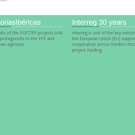
oriasIbéricas
Interreg 30 years
lts of the POCTEP projects told
Interreg is one of the key instr
 protagonists to the EFE and
the European Union (EU) suppor
ws agencies
cooperation across borders thr
project funding.