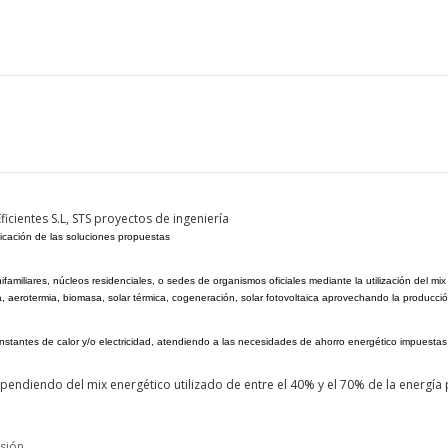
icientes S.L, STS proyectos de ingeniería
licación de las soluciones propuestas
 unifamiliares, núcleos residenciales, o sedes de organismos oficiales mediante la utilización de
 aerotermia, biomasa, solar térmica, cogeneración, solar fotovoltaica aprovechando la producci
onstantes de calor y/o electricidad, atendiendo a las necesidades de ahorro energético impuesta
endiendo del mix energético utilizado de entre el 40% y el 70% de la energía 
sión