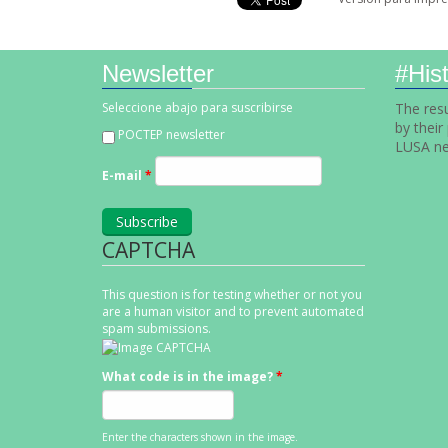
Newsletter
#Hist
Seleccione abajo para suscribirse
The resu
by their
POCTEP newsletter
LUSA ne
E-mail
*
CAPTCHA
This question is for testing whether or not you
are a human visitor and to prevent automated
spam submissions.
What code is in the image?
*
Enter the characters shown in the image.