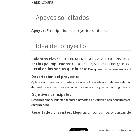
País:
España
Hide
Apoyos solicitados
Apoyos:
Participación en proyectos similares
Hide
Idea del proyecto
Palabras clave:
EFICIENCIA ENERGÉTICA. AUTOCONSUMO.
Socios ya implicados:
Geoclim C.B, Sistemas Energéticos Ef
Perfil de los socios que busca:
Cualquiera con interés en la ap
Descripción del proyecto:
Aplicación de sistemas de alta eficiencia a la climatización de viviendas
de bivalencia entre equipos convencionales y apoyos mediante geotermia,
Objetivos principales:
Desarrollar los supuestos técnicos previstos en edificios con consumos c
entorno rural.
Resultados previstos:
Mejoras en consumos previstas dep
Versión para impre