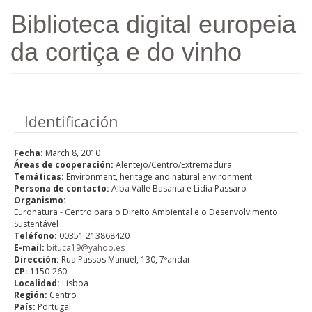
Skip to main content
Biblioteca digital europeia
da cortiça e do vinho
Hide
Identificación
Fecha:
March 8, 2010
Áreas de cooperación:
Alentejo/Centro/Extremadura
Temáticas:
Environment, heritage and natural environment
Persona de contacto:
Alba Valle Basanta e Lidia Passaro
Organismo:
Euronatura - Centro para o Direito Ambiental e o Desenvolvimento
Sustentável
Teléfono:
00351 213868420
E-mail:
bituca19@yahoo.es
Dirección:
Rua Passos Manuel, 130, 7ºandar
CP:
1150-260
Localidad:
Lisboa
Región:
Centro
País:
Portugal