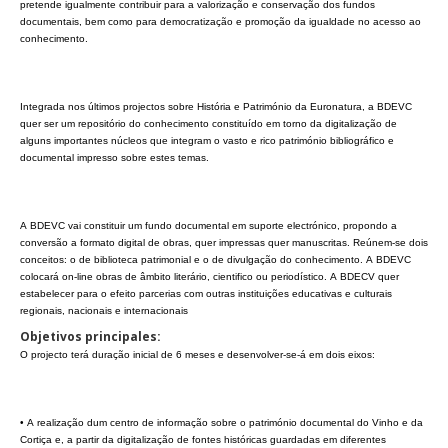
pretende igualmente contribuir para a valorização e conservação dos fundos
documentais, bem como para democratização e promoção da igualdade no acesso ao
conhecimento.
Integrada nos últimos projectos sobre História e Património da Euronatura, a BDEVC
quer ser um repositório do conhecimento constituído em torno da digitalização de
alguns importantes núcleos que integram o vasto e rico património bibliográfico e
documental impresso sobre estes temas.
A BDEVC vai constituir um fundo documental em suporte electrónico, propondo a
conversão a formato digital de obras, quer impressas quer manuscritas. Reúnem-se dois
conceitos: o de biblioteca patrimonial e o de divulgação do conhecimento. A BDEVC
colocará on-line obras de âmbito literário, cientifico ou periodístico. A BDECV quer
estabelecer para o efeito parcerias com outras instituições educativas e culturais
regionais, nacionais e internacionais
Objetivos principales:
O projecto terá duração inicial de 6 meses e desenvolver-se-á em dois eixos:
• A realização dum centro de informação sobre o património documental do Vinho e da
Cortiça e, a partir da digitalização de fontes históricas guardadas em diferentes