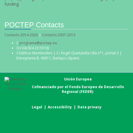
funding.
POCTEP Contacts
Contacts 2014-2020
|
Contacts 2007-2013
programa@poctep.eu
(+34) 924 20 59 58
Edificio Montevideo | C/ Ángel Quintanilla Ulla n°1, portal 3 |
Entreplanta B, 06011, Badajoz (Spain)
Unión Europea
Cofinanciado por el Fondo Europeo de Desarrollo
Regional (FEDER)
Legal
|
Accessibility
|
Data privacy