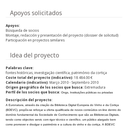
Hide
Apoyos solicitados
Apoyos:
Búsqueda de socios
Montaje, redacción y presentación del proyecto (dossier de solicitud)
Participación en proyectos similares
Hide
Idea del proyecto
Palabras clave:
fontes históricas, investigação científica, património da cortiça
Coste total del proyecto (indicativo):
18 484.00 €
Calendario (indicativo):
Março 2010 - Septembro 2010
Origen geográfico de los socios que busca:
Extremadura
Perfil de los socios que busca:
Ongs, Instituições públicas ou privadas
Descripción del proyecto:
A Euronatura, através da criação da Biblioteca Digital Europeia do Vinho e da Cortiça
(BDEVC), propôs-se reforçar a oferta qualificada de novos conteúdos on-line dentro do
domínio fundamental da Sociedade de Conhecimento que são as Bibliotecas Digitais,
tendo como objectivo servir, com rigor técnico e científico, um público alargado bem
como promover e divulgar o património e a cultura do vinho e da cortiça. A BDEVC