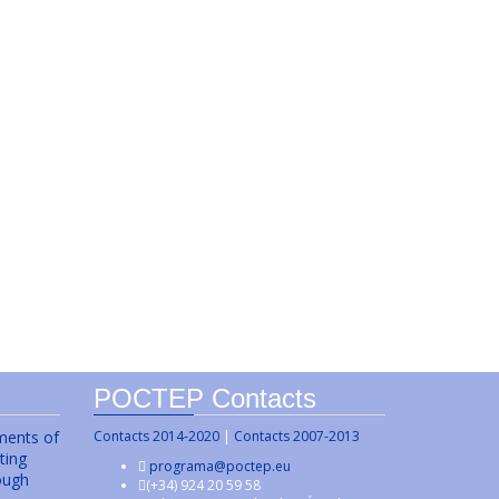
POCTEP Contacts
uments of
Contacts 2014-2020
|
Contacts 2007-2013
ting
programa@poctep.eu
ough
(+34) 924 20 59 58