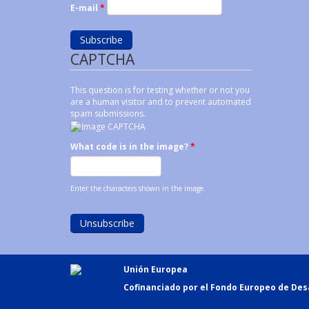
E-mail
*
CAPTCHA
This question is for testing whether or not you
are a human visitor and to prevent automated
spam submissions.
What code is in the image?
*
Enter the characters shown in the image.
Unión Europea
Cofinanciado por el Fondo Europeo de Desa