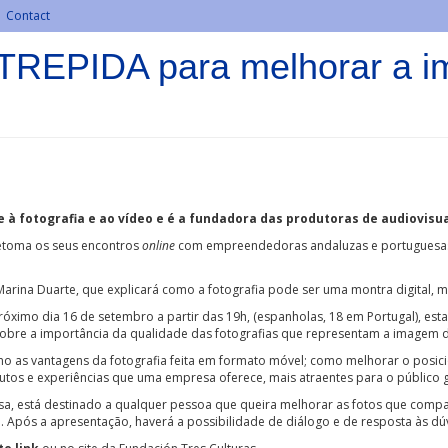
Contact
TREPIDA para melhorar a 
 à fotografia e ao vídeo e é a fundadora das produtoras de audiovisu
etoma os seus encontros
online
com empreendedoras andaluzas e portuguesas p
de Marina Duarte, que explicará como a fotografia pode ser uma montra digit
óximo dia 16 de setembro a partir das 19h, (espanholas, 18 em Portugal), est
 sobre a importância da qualidade das fotografias que representam a imagem
mo as vantagens da fotografia feita em formato móvel; como melhorar o posic
dutos e experiências que uma empresa oferece, mais atraentes para o público
sa, está destinado a qualquer pessoa que queira melhorar as fotos que comp
 Após a apresentação, haverá a possibilidade de diálogo e de resposta às dú