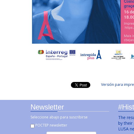
Versión para impre
Newsletter
#Hist
Seleccione abajo para suscribirse
The resu
by their
POCTEP newsletter
LUSA ne