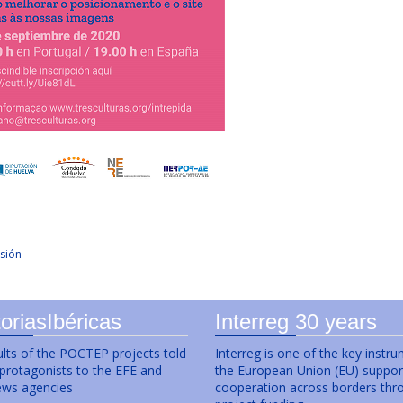
sión
oriasIbéricas
Interreg 30 years
lts of the POCTEP projects told
Interreg is one of the key instr
 protagonists to the EFE and
the European Union (EU) suppor
ws agencies
cooperation across borders thr