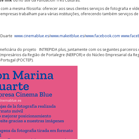
te link
ou no site da Fundación Tres Culturas.
com a mesma filosofia: oferecer aos seus clientes serviços de fotografia e v
s empresas trabalham para várias instituições, oferecendo também serviços de
a Duarte
www.cinemablue.es
/
www.makeitblue.es
/
www.facebook.com
www.face
eneficiária do projeto INTREPIDA plus, juntamente com os seguintes parceiros 
resários da Região de Portalegre (NERPOR) e do Núcleo Empresarial da Regi
Portugal (POCTEP).