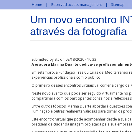
Skip to main content
Home
Reserved access management
Sitemap
Um novo encontro IN
através da fotografia
Submitted by
stc
on 08/18/2020 - 10:33
A oradora Marina Duarte dedica-se profissionalmente
Em setembro, a Fundação Tres Culturas del Mediterráneo r
experiências profissionais com o público.
O primeiro desses encontros virtuais vai correr a cargo 
Neste novo evento que pode ser seguido virtualmente no pr
compartilhará com os participantes conselhos e reflexões
Entre outros tópicos, Marina Duarte abordará questões co
iluminação e outras realmente valiosas para tornar os pro
Este encontro virtual que pode acompanhar desde a sua ca
precisem de cuidar da imagem projetada pela sua empresa.