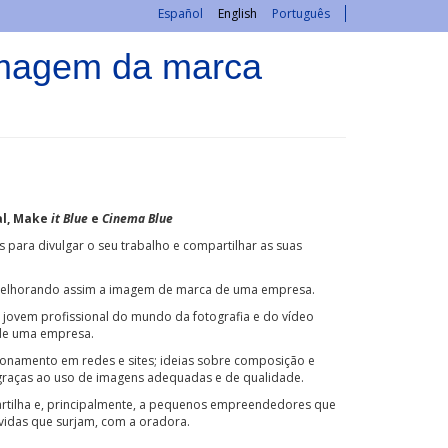
Español
English
Português
imagem da marca
al, Make
it Blue
e
Cinema Blue
ara divulgar o seu trabalho e compartilhar as suas
al, melhorando assim a imagem de marca de uma empresa.
a jovem profissional do mundo da fotografia e do vídeo
 de uma empresa.
ionamento em redes e sites; ideias sobre composição e
 graças ao uso de imagens adequadas e de qualidade.
artilha e, principalmente, a pequenos empreendedores que
vidas que surjam, com a oradora.