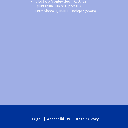
Edificio Montevideo | C/ Ángel
Quintanilla Ulla n°1, portal 3 |
Entreplanta B, 06011, Badajoz (Spain)
Legal
|
Accessibility
|
Data privacy