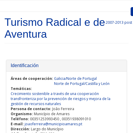
Skip to main content
Turismo Radical e de
2007-2013
post
Inicio
Aventura
Presentation
Call for entries
Approved Projects
Identificación
Communication
Áreas de cooperación:
Galicia/Norte de Portugal
Norte de Portugal/Castilla y León
Temáticas:
Documents
Crecimiento sostenible a través de una cooperación
transfronteriza por la prevención de riesgos y mejora de la
Project Management
gestión de recursos naturales
Persona de contacto:
João Ferreira
Organismo:
Links
Município de Amares
Teléfono:
00351253993450 , 00351938091010
E-mail:
joaoferreira@municipioamares.pt
Dirección:
Largo do Município