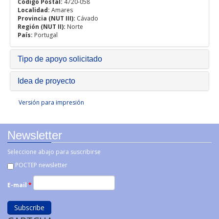
Código Postal:
4720-058
Localidad:
Amares
Provincia (NUT III):
Cávado
Región (NUT II):
Norte
País:
Portugal
Tipo de apoyo solicitado
Idea de proyecto
Versión para impresión
Newsletter
Seleccione abajo para suscribirse
POCTEP newsletter
E-mail
*