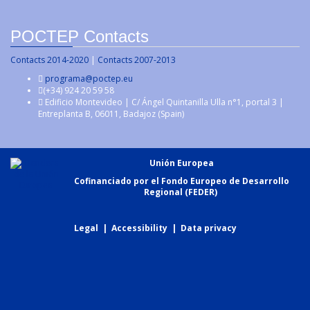
POCTEP Contacts
Contacts 2014-2020
|
Contacts 2007-2013
programa@poctep.eu
(+34) 924 20 59 58
Edificio Montevideo | C/ Ángel Quintanilla Ulla n°1, portal 3 |
Entreplanta B, 06011, Badajoz (Spain)
Unión Europea
Cofinanciado por el Fondo Europeo de Desarrollo
Regional (FEDER)
Legal
|
Accessibility
|
Data privacy