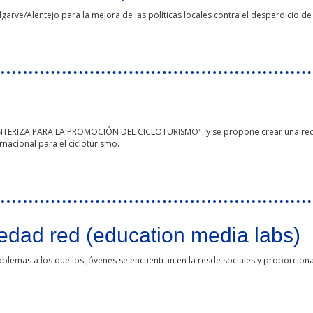
lgarve/Alentejo para la mejora de las políticas locales contra el desperdicio 
nsable"
ONTERIZA PARA LA PROMOCIÓN DEL CICLOTURISMO", y se propone crear una red 
rnacional para el cicloturismo.
iedad red (education media labs)
blemas a los que los jóvenes se encuentran en la resde sociales y proporciona
ation media labs)