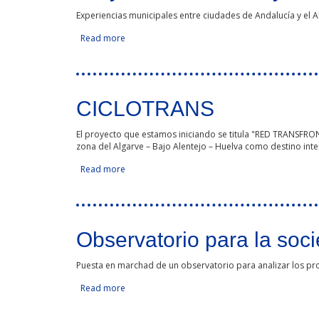
Experiencias municipales entre ciudades de Andalucía y el A
Read more
about Proyecto "Consumo y Producción Respo
CICLOTRANS
El proyecto que estamos iniciando se titula "RED TRANSFR
zona del Algarve – Bajo Alentejo – Huelva como destino inte
Read more
about CICLOTRANS
Observatorio para la soc
Puesta en marchad de un observatorio para analizar los pro
Read more
about Observatorio para la sociedad red (educ