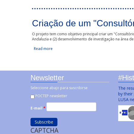
Criação de um "Consultór
O projeto tem como objetivo principal criar um "Consultóri
Andaluzia e (2) desenvolvimento de investigação na área de
Read more
about Criação de um "Consultório da Voz"
Newsletter
#Hist
Seleccione abajo para suscribirse
The resu
by their
POCTEP newsletter
LUSA ne
E-mail
*
CAPTCHA