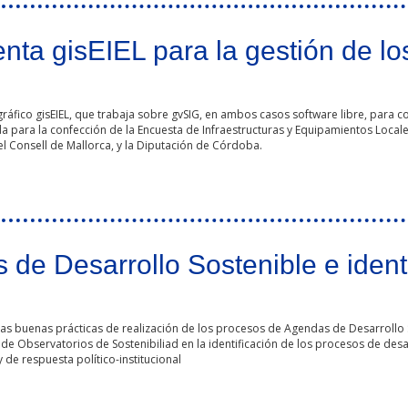
enta gisEIEL para la gestión de lo
áfico gisEIEL, que trabaja sobre gvSIG, en ambos casos software libre, para con
 para la confección de la Encuesta de Infraestructuras y Equipamientos Locales
l Consell de Mallorca, y la Diputación de Córdoba.
 la gestión de los servicios prestados por las Entidades Locales
e Desarrollo Sostenible e identi
las buenas prácticas de realización de los procesos de Agendas de Desarrollo
de Observatorios de Sostenibiliad en la identificación de los procesos de desar
 de respuesta político-institucional
tenible e identificación de procesos de sostenibilidad local