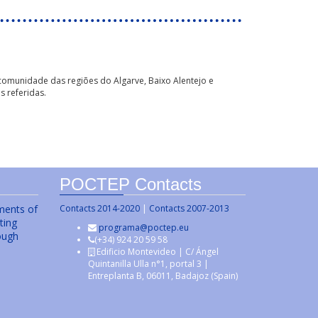
 comunidade das regiões do Algarve, Baixo Alentejo e
s referidas.
POCTEP Contacts
uments of
Contacts 2014-2020
|
Contacts 2007-2013
ting
programa@poctep.eu
ough
(+34) 924 20 59 58
Edificio Montevideo | C/ Ángel
Quintanilla Ulla n°1, portal 3 |
Entreplanta B, 06011, Badajoz (Spain)