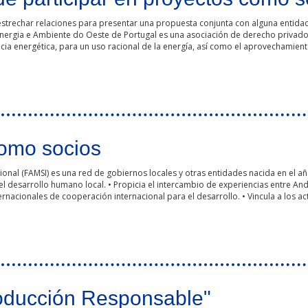
strechar relaciones para presentar una propuesta conjunta con alguna entida
 Energia e Ambiente do Oeste de Portugal es una asociación de derecho privad
cia energética, para un uso racional de la energía, así como el aprovechamient
 proyectos como socio
como socios
onal (FAMSI) es una red de gobiernos locales y otras entidades nacida en el añ
l desarrollo humano local. • Propicia el intercambio de experiencias entre Anda
ernacionales de cooperación internacional para el desarrollo. • Vincula a los 
oducción Responsable"