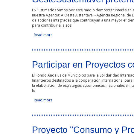
ESP Estimados Vimos por este medio demostrar interés en e
nuestra Agencia: A OesteSustentável - Agência Regional de
de acciones integradas que contribuyan a una mayor eficien
para contribuir a la sos
Read more
about OesteSustentável pretende participar en
Participar en Proyectos 
El Fondo Andaluz de Municipios para la Solidaridad Internaci
financieros destinados a la cooperación internacional para e
la elaboración de estrategias autonómicas, nacionales e int
lo
Read more
about Participar en Proyectos como socios
Proyecto "Consumo y Pr