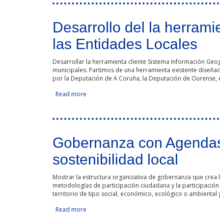
Desarrollo del la herrami
las Entidades Locales
Desarrollar la herramienta cliente Sistema Información Geogr
municipales. Partimos de una herramienta existente diseñada
por la Deputación de A Coruña, la Deputación de Ourense, e
Read more
about Desarrollo del la herramienta gisEIEL para
Gobernanza con Agendas d
sostenibilidad local
Mostrar la estructura organizativa de gobernanza que crea 
metodologías de participación ciudadana y la participación 
territorio de tipo social, económico, ecológico o ambiental y
Read more
about Gobernanza con Agendas de Desarrollo Sos