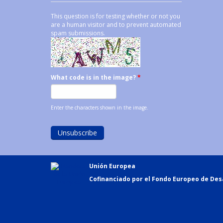
This question is for testing whether or not you
are a human visitor and to prevent automated
spam submissions.
What code is in the image?
*
Enter the characters shown in the image.
Unión Europea
Cofinanciado por el Fondo Europeo de Desa