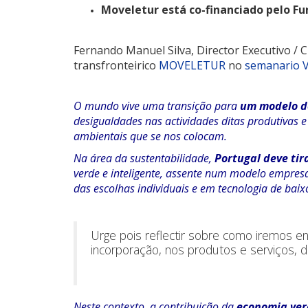
Moveletur está co-financiado pelo F
Fernando Manuel Silva, Director Executivo /
transfronteirico
MOVELETUR
no
semanario V
O mundo vive uma transição para
um modelo d
desigualdades nas actividades ditas produtivas
ambientais que se nos colocam.
Na área da sustentabilidade,
Portugal deve tir
verde e inteligente, assente num modelo empresar
das escolhas individuais e em tecnologia de baix
Urge pois reflectir sobre como iremos 
incorporação, nos produtos e serviços, d
Neste contexto, a contribuição da
economia ver