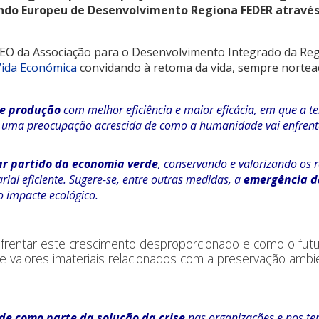
undo Europeu de Desenvolvimento Regiona FEDER atravé
 CEO da Associação para o Desenvolvimento Integrado da Reg
ida Económica
convidando à retoma da vida, sempre nortead
e produção
com melhor eficiência e maior eficácia, em que a t
 e uma preocupação acrescida de como a humanidade vai enfren
ar partido da economia verde
, conservando e valorizando os 
ial eficiente. Sugere-se, entre outras medidas, a
emergência d
o impacte ecológico.
enfrentar este crescimento desproporcionado e como o fu
e valores imateriais relacionados com a preservação ambien
de como parte da solução da crise
nas organizações e nos te