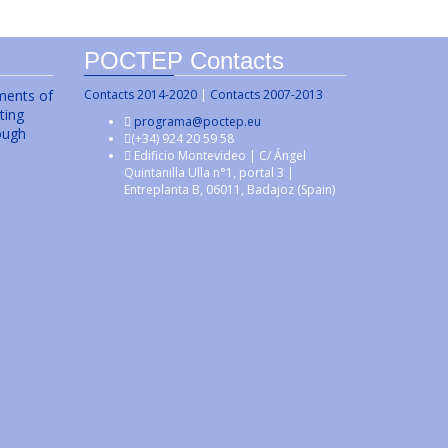
POCTEP Contacts
uments of
Contacts 2014-2020
|
Contacts 2007-2013
ting
programa@poctep.eu
ough
(+34) 924 20 59 58
Edificio Montevideo | C/ Ángel
Quintanilla Ulla n°1, portal 3 |
Entreplanta B, 06011, Badajoz (Spain)