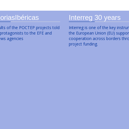
oriasIbéricas
Interreg 30 years
lts of the POCTEP projects told
Interreg is one of the key instr
 protagonists to the EFE and
the European Union (EU) suppor
ws agencies
cooperation across borders thr
project funding.