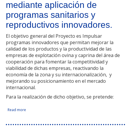
mediante aplicación de
programas sanitarios y
reproductivos innovadores.
El objetivo general del Proyecto es Impulsar
programas innovadores que permitan mejorar la
calidad de los productos y la productividad de las
empresas de explotación ovina y caprina del área de
cooperación para fomentar la competitividad y
viabilidad de dichas empresas, reactivando la
economía de la zona y su internacionalización, y
mejorando su posicionamiento en el mercado
internacional.
Para la realización de dicho objetivo, se pretende:
Read more
about Proyecto para el impulso y desarrollo de las
Facebook Like
Compartir en Facebook
Tweet Widget
Linkedin Share Button
empresas ganaderas de ovino caprino mediante aplicación
de programas sanitarios y reproductivos innovadores.