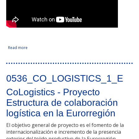
Read more
about Internacionalización de las Empresarias de España y
Facebook Like
Compartir en Facebook
Tweet Widget
Linkedin Share Button
Portugal hacia la Integración, el Desarrollo y las Alianzas.
Segunda fase
0536_CO_LOGISTICS_1_E
CoLogistics - Proyecto
Estructura de colaboración
logística en la Eurorregión
El objetivo general de proyecto es el fomento de la
internacionalización e incremento de la presencia
exterior del tejido productivo de la Eurorregión