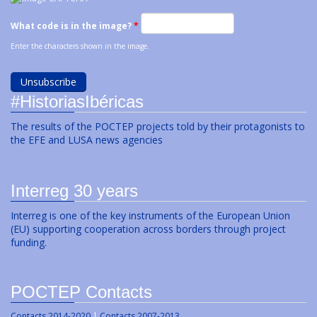
What code is in the image?
*
Enter the characters shown in the image.
#HistoriasIbéricas
The results of the POCTEP projects told by their protagonists to
the EFE and LUSA news agencies
Interreg 30 years
Interreg is one of the key instruments of the European Union
(EU) supporting cooperation across borders through project
funding.
POCTEP Contacts
Contacts 2014-2020
|
Contacts 2007-2013