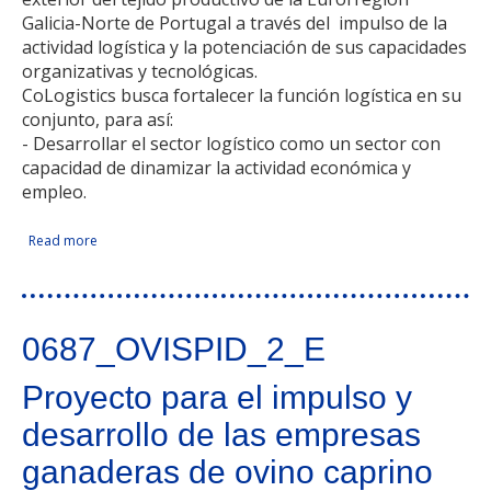
Galicia-Norte de Portugal a través del impulso de la
actividad logística y la potenciación de sus capacidades
organizativas y tecnológicas.
CoLogistics busca fortalecer la función logística en su
conjunto, para así:
- Desarrollar el sector logístico como un sector con
capacidad de dinamizar la actividad económica y
empleo.
Read more
about CoLogistics - Proyecto Estructura de colaboración
Facebook Like
Compartir en Facebook
Tweet Widget
Linkedin Share Button
logística en la Eurorregión
0687_OVISPID_2_E
Proyecto para el impulso y
desarrollo de las empresas
ganaderas de ovino caprino