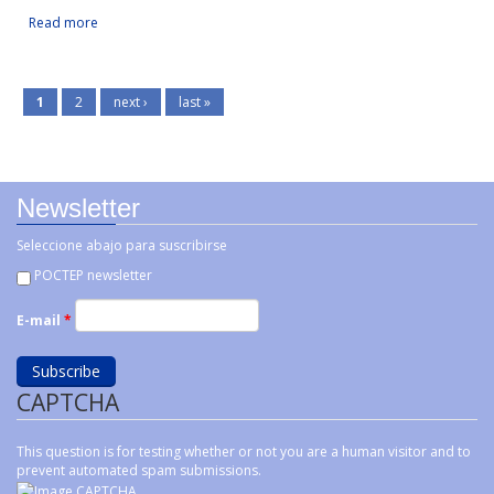
Read more
about Impulso de la transformación digital en el sector
Facebook Like
Compartir en Facebook
Tweet Widget
Linkedin Share Button
Agroindustrial de las regiones Alentejo-Centro-
Extremadura y Galicia-Norte de Portugal
1
2
next ›
last »
Newsletter
Seleccione abajo para suscribirse
POCTEP newsletter
E-mail
*
CAPTCHA
This question is for testing whether or not you are a human visitor and to
prevent automated spam submissions.