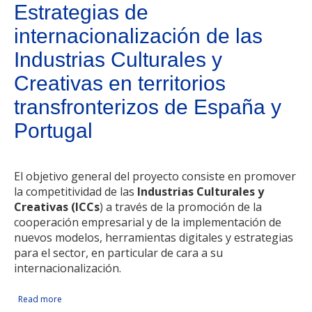
Estrategias de
internacionalización de las
Industrias Culturales y
Creativas en territorios
transfronterizos de España y
Portugal
El objetivo general del proyecto consiste en promover
la competitividad de las
Industrias Culturales y
Creativas (ICCs
) a través de la promoción de la
cooperación empresarial y de la implementación de
nuevos modelos, herramientas digitales y estrategias
para el sector, en particular de cara a su
internacionalización.
Read more
about Estrategias de internacionalización de las Industrias
Facebook Like
Compartir en Facebook
Tweet Widget
Linkedin Share Button
Culturales y Creativas en territorios transfronterizos de