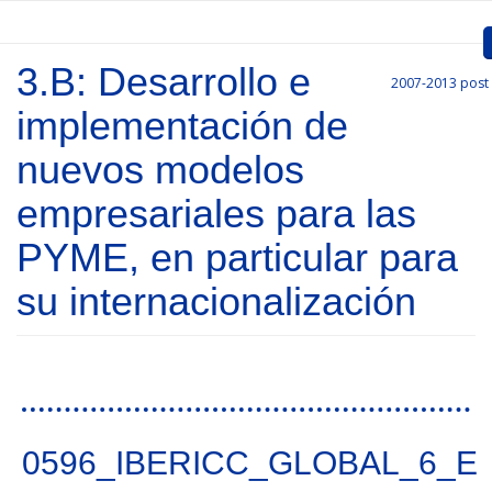
Skip to main content
3.B: Desarrollo e
2007-2013
post
Inicio
implementación de
Presentation
nuevos modelos
Call for entries
empresariales para las
Approved Projects
PYME, en particular para
Communication
su internacionalización
Documents
Project Management
Pages
Links
0596_IBERICC_GLOBAL_6_E