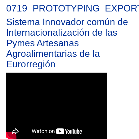
0719_PROTOTYPING_EXPOR
Sistema Innovador común de
Internacionalización de las
Pymes Artesanas
Agroalimentarias de la
Eurorregión