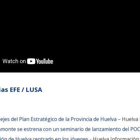
ias EFE / LUSA
ejes del Plan Estratégico de la Provincia de Huelva
– Huelva 
yamonte se estrena con un seminario de lanzamiento del PO
ción de Huelva centrado en los jóvenes
- Huelva Información 