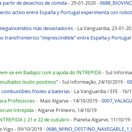
a partir de desechos de comida
- 29-01-2020 -
0688_BIOVINO
iento activo entre España y Portugal experimenta con robo
s megaincendios más devastadores
- La Vanguardia, 23-01-20
no transfronterizo "imprescindible" entre España y Portugal
ovem-se em Badajoz com a ajuda do INTREPIDA
- Sul Informa
esultados muito positivos
" - Sul Informação, 24/10/2019 -
0
combustibles fósiles a baterías
- La Vanguardia / EFE - 1
ara Professores
- Mais Algarve - 14/10/2019 -
0007_VALAGU
 Forum Intrepida
- Algarve Primeiro, 14/10/19
INTREPIDA | 21 e 22 de outubro
- Planeta Algarve, 11/10/19 
e Vigo - 09/10/2019 -
0686_MINO_DESTINO_NAVEGABLE_1_