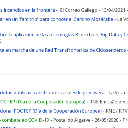
s incendios en la frontera -
El Correo Gallego - 13/04/202
par en un 'fam trip' para conocer el Camino Mozárabe
- La V
e la aplicación de las tecnologías Blockchain, Big Data y 
C
sta en marcha de una Red Transfronteriza de Ciclosenderos
icletas públicas transfronterizas desde primavera
- La Voz de
 POCTEP (Día de la Cooperación europea
)
- RNE Emissão em p
acional POCTEP (Día de la Cooperación Europea)
- RNE / RTV
no combate ao COVID-19
- Postal do Algarve - 26/05/2020 -