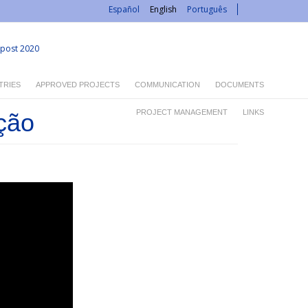
Español
English
Português
post 2020
TRIES
APPROVED PROJECTS
COMMUNICATION
DOCUMENTS
PROJECT MANAGEMENT
LINKS
ção