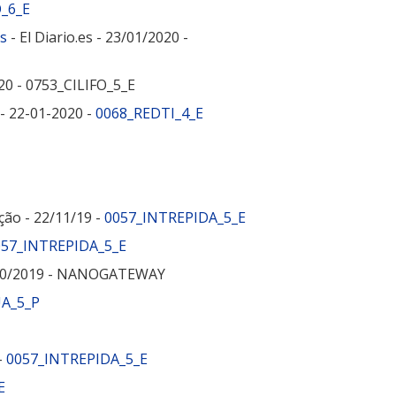
_6_E
ts
- El Diario.es - 23/01/2020 -
20 - 0753_CILIFO_5_E
- 22-01-2020 -
0068_REDTI_4_E
ção - 22/11/19 -
0057_INTREPIDA_5_E
057_INTREPIDA_5_E
6/10/2019 - NANOGATEWAY
A_5_P
-
0057_INTREPIDA_5_E
E