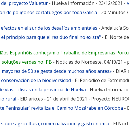
a del proyecto Valuetur
- Huelva Información - 23/12/2021 -
ión de polígonos cortafuegos por toda Galicia
- 20 Minutos /
efectos en el sur de los desafíos ambientales
- Andalucía So
l principio para que el residuo final no exista"
- El Norte d
dãos Espanhóis conheçam o Trabalho de Empresárias Port
e soluções verdes no IPB
- Noticias do Nordeste, 04/10/21 -
s mayores de 50 se gesta desde muchos años antes»
- DIARI
 conservación de la biodiversidad
- El Periódico de Extrema
e vías ciclistas en la provincia de Huelva
- Huelva Informaci
io rural
- ElDiario.es - 21 de abril de 2021 - Proyecto NE
te Peninsular' revitaliza el Camino Mozárabe en Córdoba
- 
sobre agricultura, comercialización y gastronomía
- El Nort