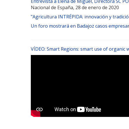
Entrevista a Elena de Miguel, Directora SC P
Nacional de España, 28 de enero de 2020
"Agricultura INTRÉPIDA: innovación y tradici
Un foro mostrará en Badajoz casos empresari
VÍDEO: Smart Regions: smart use of organic 