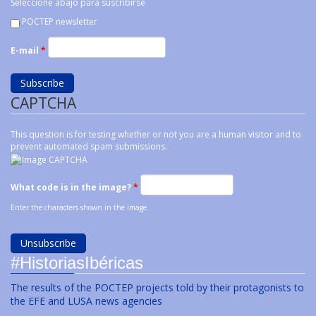
Seleccione abajo para suscribirse
POCTEP newsletter
E-mail
*
CAPTCHA
This question is for testing whether or not you are a human visitor and to
prevent automated spam submissions.
What code is in the image?
*
Enter the characters shown in the image.
#HistoriasIbéricas
The results of the POCTEP projects told by their protagonists to
the EFE and LUSA news agencies