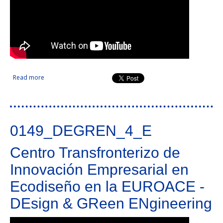
Read more
about Innovación abierta e inteligente en la EUROACE
0149_DEGREN_4_E
Centro Transfronterizo de
Innovación Empresarial en
Ecodiseño en la EUROACE -
DEsign & GReen ENgineering