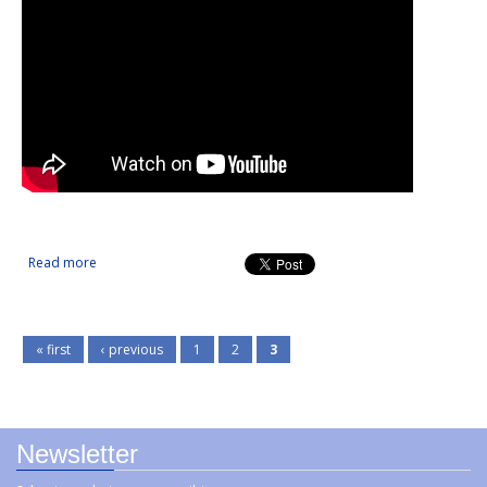
Read more
about Desarrollo e implementación de tecnologías
inteligentes e innovadoras en sectores naval y
metalmecánico
« first
‹ previous
1
2
3
Newsletter