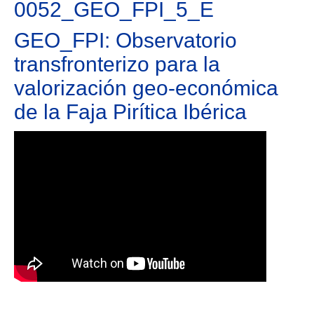
0052_GEO_FPI_5_E
GEO_FPI: Observatorio
transfronterizo para la
valorización geo-económica
de la Faja Pirítica Ibérica