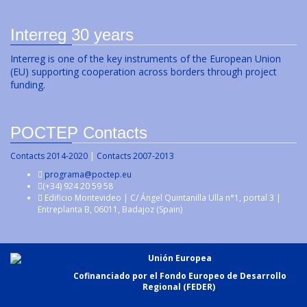
Interreg 30 years
Interreg is one of the key instruments of the European Union
(EU) supporting cooperation across borders through project
funding.
POCTEP Contacts
Contacts 2014-2020
|
Contacts 2007-2013
programa@poctep.eu
(+34) 924 20 59 58
Edificio Montevideo | C/ Ángel Quintanilla Ulla n°1, portal 3 |
Entreplanta B, 06011, Badajoz (Spain)
Unión Europea
Cofinanciado por el Fondo Europeo de Desarrollo
Regional (FEDER)