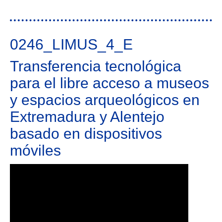
0246_LIMUS_4_E
Transferencia tecnológica
para el libre acceso a museos
y espacios arqueológicos en
Extremadura y Alentejo
basado en dispositivos
móviles