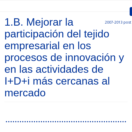
Skip to main content
1.B. Mejorar la
2007-2013
post
Inicio
participación del tejido
Presentation
empresarial en los
Call for entries
procesos de innovación y
Approved Projects
en las actividades de
Communication
I+D+i más cercanas al
Documents
mercado
Project Management
Links
Pages