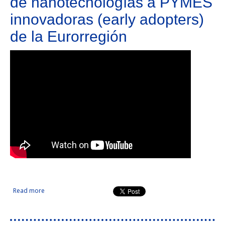
de nanotecnologías a PYMES
innovadoras (early adopters)
de la Eurorregión
Read more
about Transferencia y valorización de nanotecnologías a
PYMES innovadoras (early adopters) de la Eurorregión