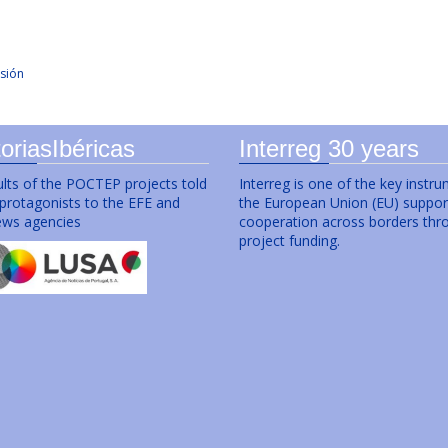
sión
oriasIbéricas
Interreg 30 years
lts of the POCTEP projects told
Interreg is one of the key instr
 protagonists to the EFE and
the European Union (EU) suppor
ws agencies
cooperation across borders thr
project funding.