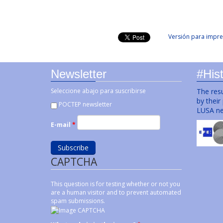
Versión para impre
Newsletter
#Hist
Seleccione abajo para suscribirse
The resu
by their
POCTEP newsletter
LUSA ne
E-mail
*
CAPTCHA
This question is for testing whether or not you
are a human visitor and to prevent automated
spam submissions.