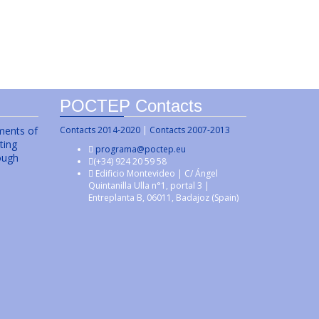
POCTEP Contacts
uments of
Contacts 2014-2020
|
Contacts 2007-2013
ting
programa@poctep.eu
ough
(+34) 924 20 59 58
Edificio Montevideo | C/ Ángel
Quintanilla Ulla n°1, portal 3 |
Entreplanta B, 06011, Badajoz (Spain)