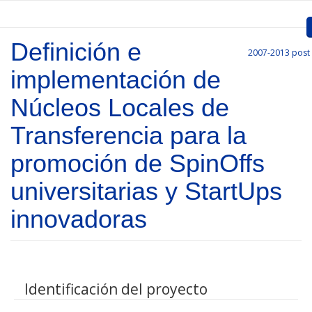
Skip to main content
Definición e
2007-2013
post
Inicio
implementación de
Presentation
Núcleos Locales de
Call for entries
Transferencia para la
Approved Projects
promoción de SpinOffs
Communication
universitarias y StartUps
Documents
innovadoras
Project Management
Links
Identificación del proyecto