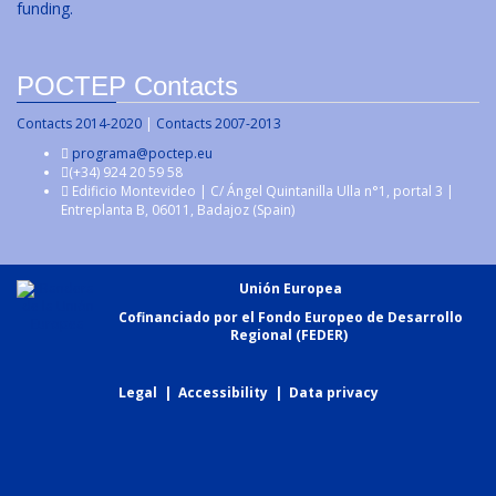
funding.
POCTEP Contacts
Contacts 2014-2020
|
Contacts 2007-2013
programa@poctep.eu
(+34) 924 20 59 58
Edificio Montevideo | C/ Ángel Quintanilla Ulla n°1, portal 3 |
Entreplanta B, 06011, Badajoz (Spain)
Unión Europea
Cofinanciado por el Fondo Europeo de Desarrollo
Regional (FEDER)
Legal
|
Accessibility
|
Data privacy