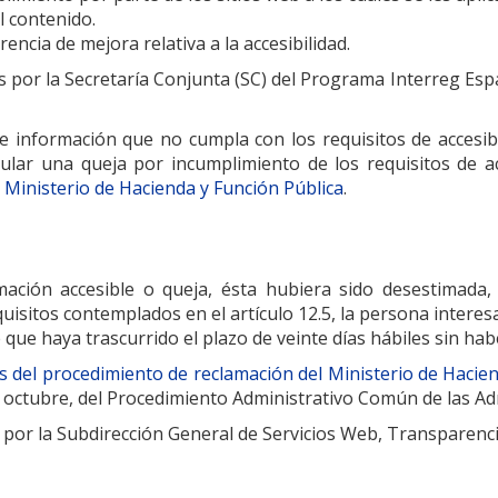
l contenido.
ncia de mejora relativa a la accesibilidad.
as por la Secretaría Conjunta (SC) del Programa Interreg E
le información que no cumpla con los requisitos de accesibi
lar una queja por incumplimiento de los requisitos de ac
l Ministerio de Hacienda y Función Pública
.
rmación accesible o queja, ésta hubiera sido desestimada,
uisitos contemplados en el artículo 12.5, la persona intere
e que haya trascurrido el plazo de veinte días hábiles sin ha
és del procedimiento de reclamación del Ministerio de Hacie
e octubre, del Procedimiento Administrativo Común de las Ad
 por la Subdirección General de Servicios Web, Transparenci