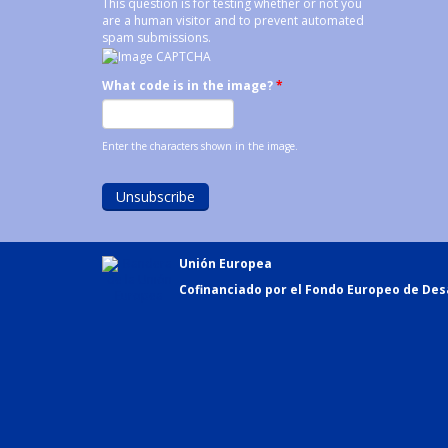
This question is for testing whether or not you
are a human visitor and to prevent automated
spam submissions.
What code is in the image?
*
Enter the characters shown in the image.
Unión Europea
Cofinanciado por el Fondo Europeo de Desa