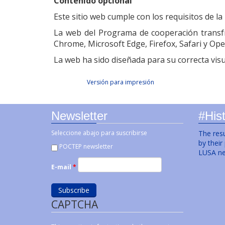
Contenido opcional
Este sitio web cumple con los requisitos de 
La web del Programa de cooperación transfr
Chrome, Microsoft Edge, Firefox, Safari y Op
La web ha sido diseñada para su correcta visu
Facebook Like
Tweet Widget
Linkedin Share Button
Versión para impresión
Newsletter
#Hist
Seleccione abajo para suscribirse
The resu
by their
POCTEP newsletter
LUSA ne
E-mail
*
CAPTCHA