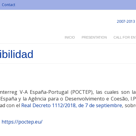
Contact
2007-2013
INICIO
PRESENTATION
CALL FOR EN
bilidad
nterreg V-A España-Portugal (POCTEP), las cuales son l
e España y la Agência para o Desenvolvimento e Coesão, I.
dad con el
Real Decreto 1112/2018, de 7 de septiembre
, sobr
:
https://poctep.eu/