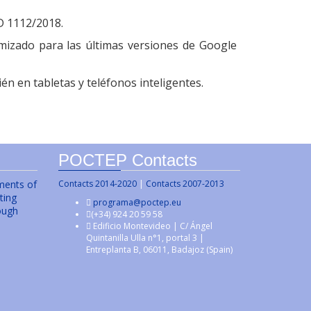
D 1112/2018.
mizado para las últimas versiones de Google
én en tabletas y teléfonos inteligentes.
POCTEP Contacts
uments of
Contacts 2014-2020
|
Contacts 2007-2013
ting
programa@poctep.eu
ough
(+34) 924 20 59 58
Edificio Montevideo | C/ Ángel
Quintanilla Ulla n°1, portal 3 |
Entreplanta B, 06011, Badajoz (Spain)