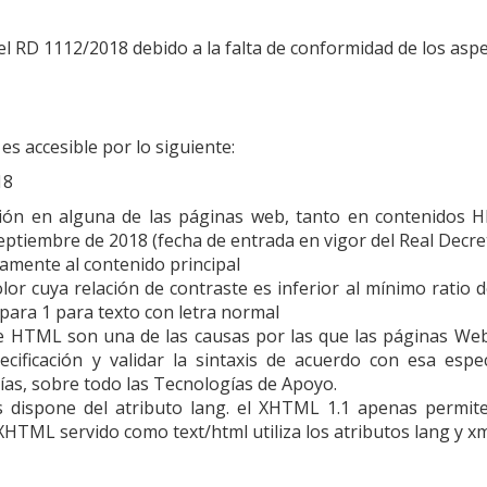
l RD 1112/2018 debido a la falta de conformidad de los aspe
es accesible por lo siguiente:
18
ición en alguna de las páginas web, tanto en contenidos 
septiembre de 2018 (fecha de entrada en vigor del Real Decre
tamente al contenido principal
or cuya relación de contraste es inferior al mínimo ratio 
 para 1 para texto con letra normal
e HTML son una de las causas por las que las páginas Web
ificación y validar la sintaxis de acuerdo con esa espec
gías, sobre todo las Tecnologías de Apoyo.
s dispone del atributo lang. el XHTML 1.1 apenas permit
XHTML servido como text/html utiliza los atributos lang y xm