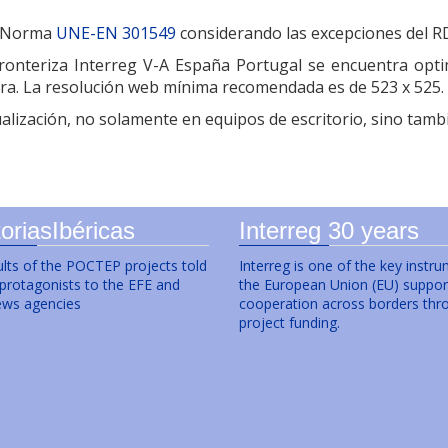
la Norma
UNE-EN 301549
considerando las excepciones del R
onteriza Interreg V-A España Portugal se encuentra opti
era. La resolución web mínima recomendada es de 523 x 525.
alización, no solamente en equipos de escritorio, sino tambi
oriasIbéricas
Interreg 30 years
lts of the POCTEP projects told
Interreg is one of the key instr
 protagonists to the EFE and
the European Union (EU) suppor
ws agencies
cooperation across borders thr
project funding.