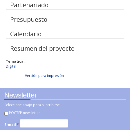
Partenariado
Presupuesto
Calendario
Resumen del proyecto
Temática:
Digital
Facebook Like
Compartir en Facebook
Tweet Widget
Linkedin Share Button
Versión para impresión
Newsletter
Seleccione abajo para suscribirse
POCTEP newsletter
E-mail
*