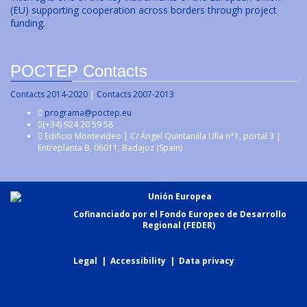
(EU) supporting cooperation across borders through project
funding.
POCTEP Contacts
Contacts 2014-2020
|
Contacts 2007-2013
programa@poctep.eu
(+34) 924 20 59 58
Edificio Montevideo | C/ Ángel Quintanilla Ulla n°1, portal 3 |
Entreplanta B, 06011, Badajoz (Spain)
Unión Europea
Cofinanciado por el Fondo Europeo de Desarrollo
Regional (FEDER)
Legal
|
Accessibility
|
Data privacy