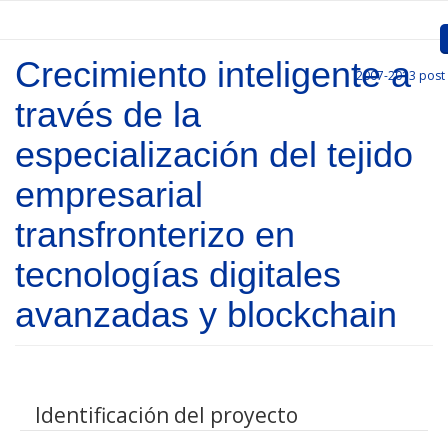
Skip to main content
Crecimiento inteligente a
2007-2013
post
Inicio
través de la
Presentation
especialización del tejido
Call for entries
empresarial
Approved Projects
transfronterizo en
Communication
tecnologías digitales
Documents
avanzadas y blockchain
Project Management
Links
Identificación del proyecto