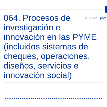
Skip to main content
064. Procesos de
2007-2013
post
Inicio
investigación e
Presentation
innovación en las PYME
Call for entries
(incluidos sistemas de
Approved Projects
cheques, operaciones,
Communication
diseños, servicios e
Documents
innovación social)
Project Management
Links
Pages