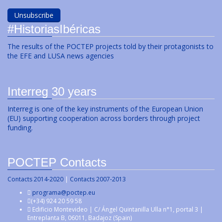
#HistoriasIbéricas
The results of the POCTEP projects told by their protagonists to
the EFE and LUSA news agencies
Interreg 30 years
Interreg is one of the key instruments of the European Union
(EU) supporting cooperation across borders through project
funding.
POCTEP Contacts
Contacts 2014-2020
|
Contacts 2007-2013
programa@poctep.eu
(+34) 924 20 59 58
Edificio Montevideo | C/ Ángel Quintanilla Ulla n°1, portal 3 |
Entreplanta B, 06011, Badajoz (Spain)