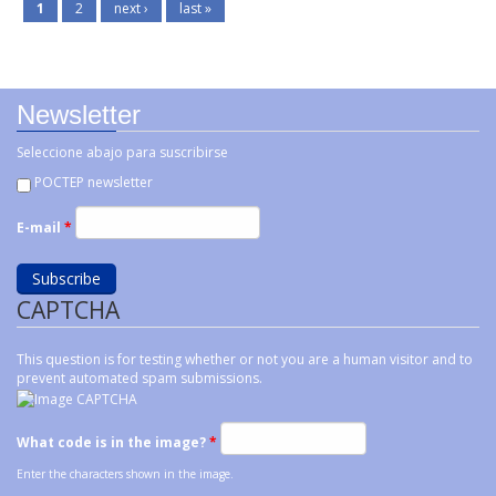
1
2
next ›
last »
Newsletter
Seleccione abajo para suscribirse
POCTEP newsletter
E-mail
*
CAPTCHA
This question is for testing whether or not you are a human visitor and to
prevent automated spam submissions.
What code is in the image?
*
Enter the characters shown in the image.