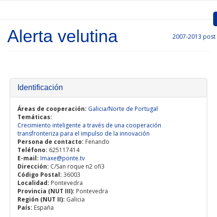
Skip to main content
Alerta velutina
2007-2013
post
Inicio
Presentation
Call for entries
Identificación
Approved Projects
Áreas de cooperación:
Galicia/Norte de Portugal
Temáticas:
Crecimiento inteligente a través de una cooperación
Communication
transfronteriza para el impulso de la innovación
Persona de contacto:
Fenando
Documents
Teléfono:
625117414
E-mail:
Imaxe@ponte.tv
Project Management
Dirección:
C/San roque n2 ofi3
Código Postal:
36003
Localidad:
Pontevedra
Links
Provincia (NUT III):
Pontevedra
Región (NUT II):
Galicia
País:
España