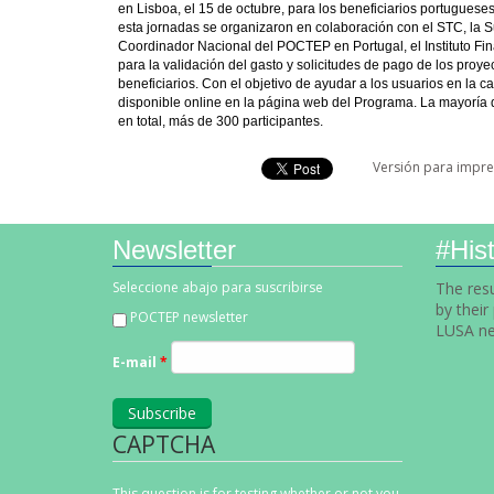
en Lisboa, el 15 de octubre, para los beneficiarios portugues
esta jornadas se organizaron en colaboración con el STC, la 
Coordinador Nacional del POCTEP en Portugal, el Instituto Fina
para la validación del gasto y solicitudes de pago de los pro
beneficiarios. Con el objetivo de ayudar a los usuarios en l
disponible online en la página web del Programa. La mayoría 
en total, más de 300 participantes.
Versión para impre
Newsletter
#Hist
Seleccione abajo para suscribirse
The resu
by their
POCTEP newsletter
LUSA ne
E-mail
*
CAPTCHA
This question is for testing whether or not you