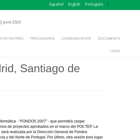
Español
English
Português
|
post 2020
 FOR ENTRIES
PROCEDURES
COMMUNICATION
DOCUMENTS
LINKS
id, Santiago de
nformática - “FONDOS 2007” - que permitirá cargar
ciarios de proyectos aprobados en el marco del POCTEP. La
o será realizada por la Dirección General de Fondos
a y del Norte de Portugal. Por último, otra sesión tuvo lugar