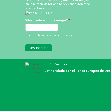
are a human visitor and to prevent automated
spam submissions.
What code is in the image?
*
Enter the characters shown in the image.
Unión Europea
Cofinanciado por el Fondo Europeo de Desa