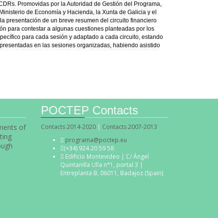
s CCDRs. Promovidas por la Autoridad de Gestión del Programa,
inisterio de Economía y Hacienda, la Xunta de Galicia y el
la presentación de un breve resumen del circuito financiero
ión para contestar a algunas cuestiones planteadas por los
ecífico para cada sesión y adaptado a cada circuito, estando
presentadas en las sesiones organizadas, habiendo asistido
POCTEP Contacts
uments of
Contacts 2014-2020
|
Contacts 2007-2013
ting
programa@poctep.eu
ough
(+34) 924 20 59 58
Edificio Montevideo | C/ Ángel
Quintanilla Ulla n°1, portal 3 |
Entreplanta B, 06011, Badajoz (Spain)