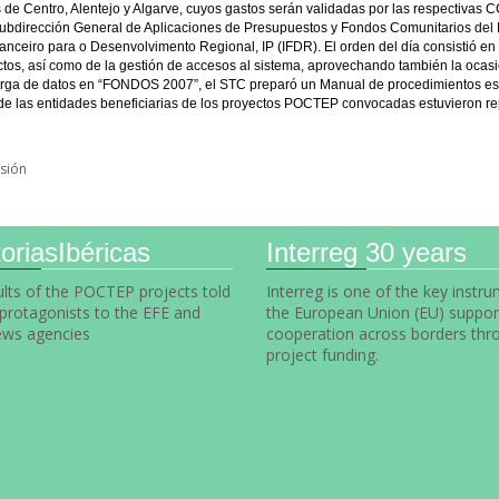
es de Centro, Alentejo y Algarve, cuyos gastos serán validadas por las respectiva
Subdirección General de Aplicaciones de Presupuestos y Fondos Comunitarios del M
nceiro para o Desenvolvimento Regional, IP (IFDR). El orden del día consistió en 
yectos, así como de la gestión de accesos al sistema, aprovechando también la ocas
a carga de datos en “FONDOS 2007”, el STC preparó un Manual de procedimientos esp
de las entidades beneficiarias de los proyectos POCTEP convocadas estuvieron re
sión
oriasIbéricas
Interreg 30 years
lts of the POCTEP projects told
Interreg is one of the key instr
 protagonists to the EFE and
the European Union (EU) suppor
ws agencies
cooperation across borders thr
project funding.