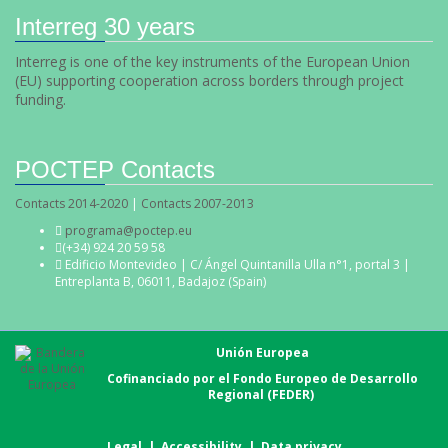
Interreg 30 years
Interreg is one of the key instruments of the European Union
(EU) supporting cooperation across borders through project
funding.
POCTEP Contacts
Contacts 2014-2020
|
Contacts 2007-2013
programa@poctep.eu
(+34) 924 20 59 58
Edificio Montevideo | C/ Ángel Quintanilla Ulla n°1, portal 3 |
Entreplanta B, 06011, Badajoz (Spain)
Unión Europea
Cofinanciado por el Fondo Europeo de Desarrollo
Regional (FEDER)
Legal
|
Accessibility
|
Data privacy