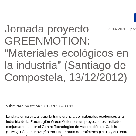
Skip to main content
Jornada proyecto
2014-2020
|
pos
Home
GREENMOTION:
Presentation
“Materiales ecológicos en
Approved projects
la industria” (Santiago de
Call for entries
Compostela, 13/12/2012)
Procedures
Communication
Submitted by
stc
on 12/13/2012 - 00:00
Documents
La plataforma virtual para la transferencia de materiales ecológicos a la
industria de la Eurorregión GreenMotion, es un proyecto desarrollado
Links
conjuntamente por el Centro Tecnológico de Automoción de Galicia
(CTAG), Pólo de Inovação em Engenharia de Polímeros (PIEP) y el Centro