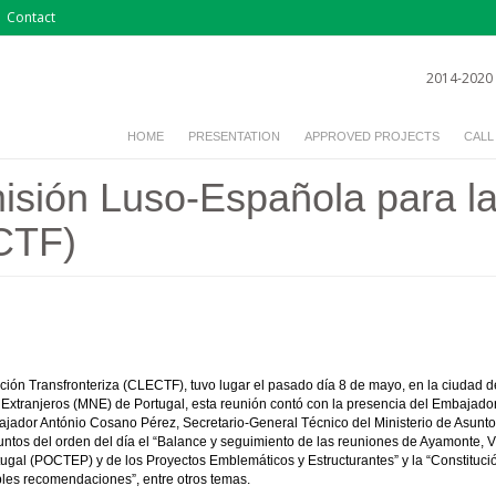
Contact
2014-2020
HOME
PRESENTATION
APPROVED PROJECTS
CALL
isión Luso-Española para l
CTF)
ón Transfronteriza (CLECTF), tuvo lugar el pasado día 8 de mayo, en la ciudad d
s Extranjeros (MNE) de Portugal, esta reunión contó con la presencia del Embajado
jador António Cosano Pérez, Secretario-General Técnico del Ministerio de Asunto
ntos del orden del día el “Balance y seguimiento de las reuniones de Ayamonte, V
rtugal (POCTEP) y de los Proyectos Emblemáticos y Estructurantes” y la “Constit
bles recomendaciones”, entre otros temas.