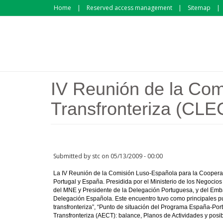
Skip to main content
Home
Reserved access management
Sitemap
IV Reunión de la Com
Transfronteriza (CLE
Submitted by
stc
on 05/13/2009 - 00:00
La IV Reunión de la Comisión Luso-Española para la Cooperaci
Portugal y España. Presidida por el Ministerio de los Negocio
del MNE y Presidente de la Delegación Portuguesa, y del Emba
Delegación Española. Este encuentro tuvo como principales pu
transfronteriza”, “Punto de situación del Programa España-Po
Transfronteriza (AECT): balance, Planos de Actividades y posi