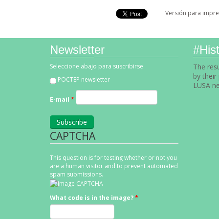
Versión para impre
Newsletter
#Hist
Seleccione abajo para suscribirse
The resu
by their
POCTEP newsletter
LUSA ne
E-mail
*
CAPTCHA
This question is for testing whether or not you
are a human visitor and to prevent automated
spam submissions.
What code is in the image?
*