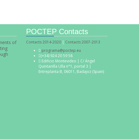
POCTEP Contacts
uments of
Contacts 2014-2020
|
Contacts 2007-2013
ting
programa@poctep.eu
ough
(+34) 924 20 59 58
Edificio Montevideo | C/ Ángel
Quintanilla Ulla n°1, portal 3 |
Entreplanta B, 06011, Badajoz (Spain)