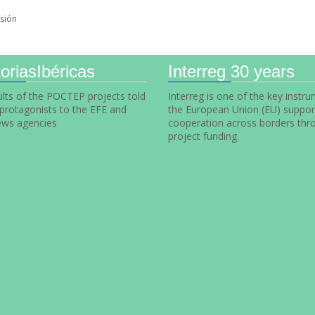
sión
oriasIbéricas
Interreg 30 years
lts of the POCTEP projects told
Interreg is one of the key instr
 protagonists to the EFE and
the European Union (EU) suppor
ws agencies
cooperation across borders thr
project funding.