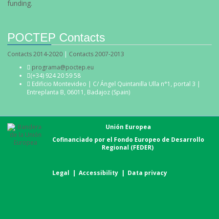
funding.
POCTEP Contacts
Contacts 2014-2020
|
Contacts 2007-2013
programa@poctep.eu
(+34) 924 20 59 58
Edificio Montevideo | C/ Ángel Quintanilla Ulla n°1, portal 3 |
Entreplanta B, 06011, Badajoz (Spain)
Unión Europea
Cofinanciado por el Fondo Europeo de Desarrollo
Regional (FEDER)
Legal
|
Accessibility
|
Data privacy