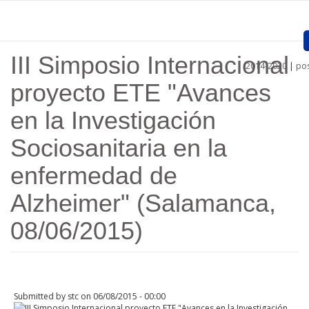
Skip to main content
III Simposio Internacional
2014-2020
|
pos
Home
proyecto ETE "Avances
Presentation
en la Investigación
Approved projects
Sociosanitaria en la
Call for entries
enfermedad de
Procedures
Alzheimer" (Salamanca,
Communication
08/06/2015)
Documents
Links
Submitted by
stc
on 06/08/2015 - 00:00