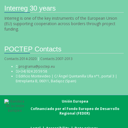
Interreg 30 years
Interreg is one of the key instruments of the European Union
(EU) supporting cooperation across borders through project
funding.
POCTEP Contacts
Contacts 2014-2020
|
Contacts 2007-2013
programa@poctep.eu
(+34) 924 20 59 58
Edificio Montevideo | C/ Ángel Quintanilla Ulla n°1, portal 3 |
Entreplanta B, 06011, Badajoz (Spain)
Unión Europea
Cofinanciado por el Fondo Europeo de Desarrollo
Regional (FEDER)