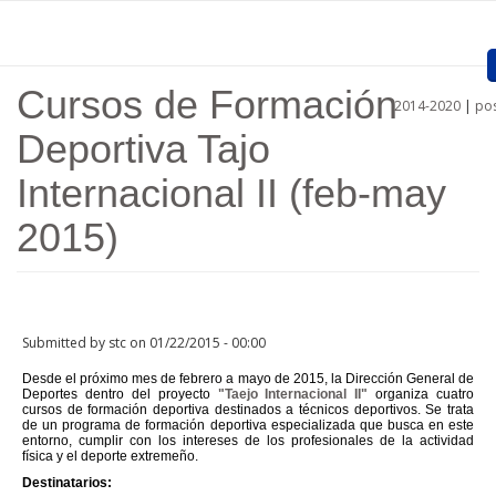
Skip to main content
Cursos de Formación
2014-2020
|
pos
Home
Deportiva Tajo
Presentation
Internacional II (feb-may
Approved projects
2015)
Call for entries
Procedures
Submitted by
stc
on 01/22/2015 - 00:00
Communication
Desde el próximo mes de febrero a mayo de 2015, la Dirección General de
Deportes dentro del proyecto
"Taejo Internacional II"
organiza cuatro
Documents
cursos de formación deportiva destinados a técnicos deportivos. Se trata
de un programa de formación deportiva especializada que busca en este
entorno, cumplir con los intereses de los profesionales de la actividad
Links
física y el deporte extremeño.
Destinatarios: