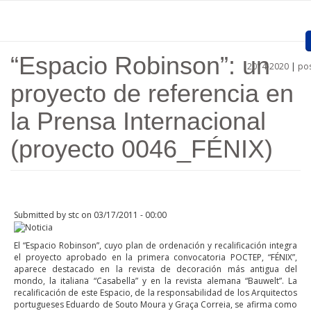
Skip to main content
“Espacio Robinson”: un
2014-2020
|
pos
Home
proyecto de referencia en
Presentation
la Prensa Internacional
Approved projects
(proyecto 0046_FÉNIX)
Call for entries
Procedures
Submitted by
stc
on 03/17/2011 - 00:00
Communication
El “Espacio Robinson”, cuyo plan de ordenación y recalificación integra
Documents
el proyecto aprobado en la primera convocatoria POCTEP, “FÉNIX”,
aparece destacado en la revista de decoración más antigua del
Links
mondo, la italiana “Casabella” y en la revista alemana “Bauwelt”. La
recalificación de este Espacio, de la responsabilidad de los Arquitectos
portugueses Eduardo de Souto Moura y Graça Correia, se afirma como