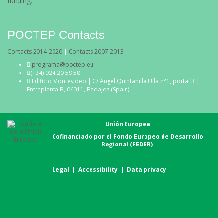
funding.
POCTEP Contacts
Contacts 2014-2020
|
Contacts 2007-2013
programa@poctep.eu
(+34) 924 20 59 58
Edificio Montevideo | C/ Ángel Quintanilla Ulla n°1, portal 3 |
Entreplanta B, 06011, Badajoz (Spain)
Unión Europea
Cofinanciado por el Fondo Europeo de Desarrollo
Regional (FEDER)
Legal
|
Accessibility
|
Data privacy