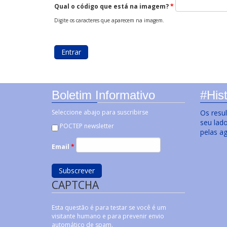
Qual o código que está na imagem?
*
Digite os caracteres que aparecem na imagem.
Boletim Informativo
#Hist
Seleccione abajo para suscribirse
Os resu
seu lad
POCTEP newsletter
pelas a
Email
*
CAPTCHA
Esta questão é para testar se você é um
visitante humano e para prevenir envio
automático de spam.