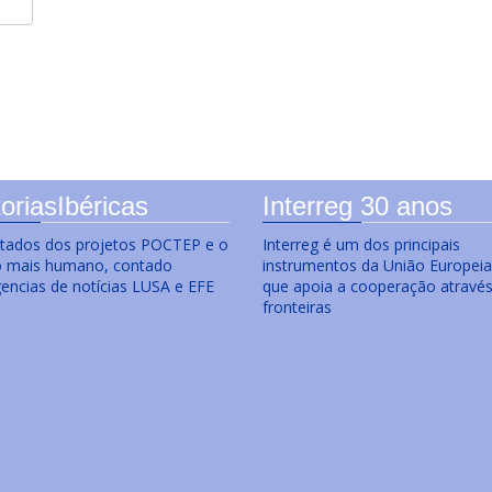
oriasIbéricas
Interreg 30 anos
ltados dos projetos POCTEP e o
Interreg é um dos principais
o mais humano, contado
instrumentos da União Europeia
gencias de notícias LUSA e EFE
que apoia a cooperação atravé
fronteiras