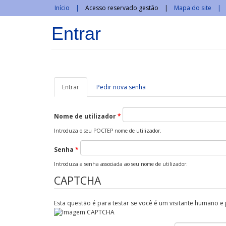
Passar para o conteúdo principal
Início
Acesso reservado gestão
Mapa do site
Entrar
Entrar
(separador
Pedir nova senha
ativo)
Nome de utilizador
*
Introduza o seu POCTEP nome de utilizador.
Senha
*
Introduza a senha associada ao seu nome de utilizador.
CAPTCHA
Esta questão é para testar se você é um visitante humano e