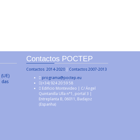
Contactos POCTEP
Contactos 2014-2020
|
Contactos 2007-2013
 (UE)
programa@poctep.eu
s das
(+34) 924 20 59 58
Edificio Montevideo | C/ Ángel
Quintanilla Ulla n°1, portal 3 |
Entreplanta B, 06011, Badajoz
(Espanha)