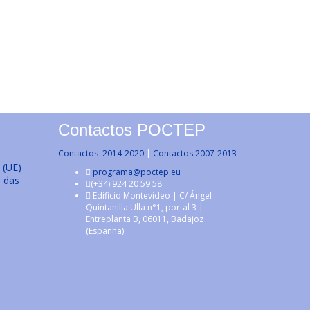
Contactos POCTEP
Contactos 2014-2020
|
Contactos 2007-2013
 (UE)
programa@poctep.eu
s das
(+34) 924 20 59 58
Edificio Montevideo | C/ Ángel
Quintanilla Ulla n°1, portal 3 |
Entreplanta B, 06011, Badajoz
(Espanha)