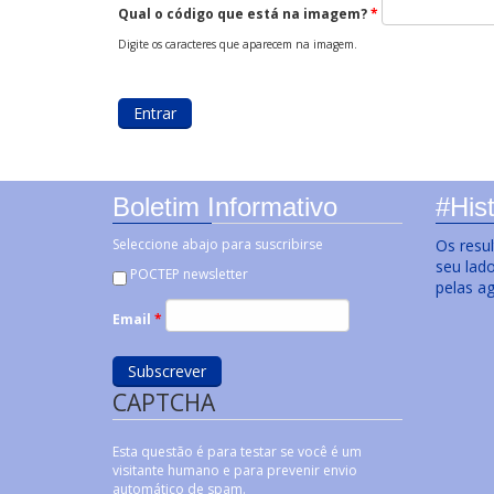
Qual o código que está na imagem?
*
Digite os caracteres que aparecem na imagem.
Boletim Informativo
#Hist
Seleccione abajo para suscribirse
Os resu
seu lad
POCTEP newsletter
pelas a
Email
*
CAPTCHA
Esta questão é para testar se você é um
visitante humano e para prevenir envio
automático de spam.