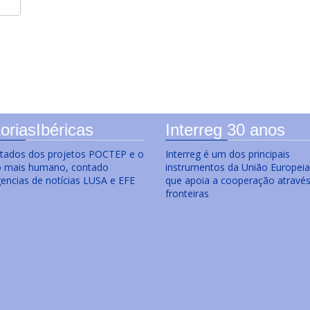
oriasIbéricas
Interreg 30 anos
ltados dos projetos POCTEP e o
Interreg é um dos principais
o mais humano, contado
instrumentos da União Europeia
gencias de notícias LUSA e EFE
que apoia a cooperação atravé
fronteiras