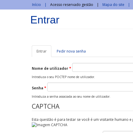
Passar para o conteúdo principal
Início
Acesso reservado gestão
Mapa do site
Entrar
Entrar
(separador
Pedir nova senha
ativo)
Nome de utilizador
*
Introduza o seu POCTEP nome de utilizador.
Senha
*
Introduza a senha associada ao seu nome de utilizador.
CAPTCHA
Esta questão é para testar se você é um visitante humano e