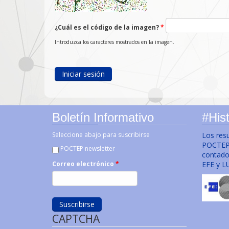
¿Cuál es el código de la imagen?
*
Introduzca los caracteres mostrados en la imagen.
Boletín Informativo
#Hist
Seleccione abajo para suscribirse
Los res
POCTEP 
POCTEP newsletter
contado 
EFE y L
Correo electrónico
*
CAPTCHA