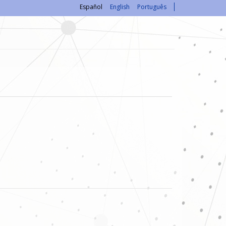
Español
English
Português