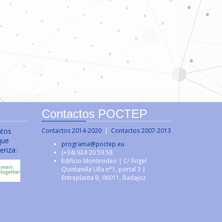
Contactos POCTEP
ntos
Contactos 2014-2020
|
Contactos 2007-2013
que
programa@poctep.eu
eriza:
(+34) 924 20 59 58
Edificio Montevideo | C/ Ángel
Quintanilla Ulla n°1, portal 3 |
Entreplanta B, 06011, Badajoz