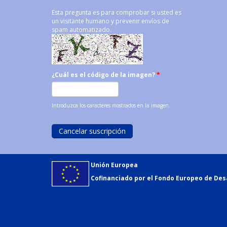
Esta pregunta es para comprobar si usted es
un visitante humano y prevenir envíos de
spam automatizado.
¿Cuál es el código de la imagen?
*
Introduzca los caracteres mostrados en la imagen.
Unión Europea
Cofinanciado por el Fondo Europeo de Desa