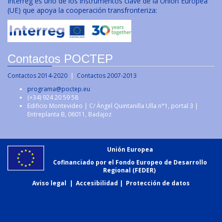
Interreg es uno de los instrumentos clave de la Unión Europea
(UE) que apoya la cooperación transfronteriza:
Contactos POCTEP
Contactos 2014-2020
|
Contactos 2007-2013
programa@poctep.eu
(+34) 924 20 59 58
Edificio Montevideo | C/ Ángel Quintanilla Ulla n°1, portal 3 |
Entreplanta B, 06011, Badajoz
Unión Europea
Cofinanciado por el Fondo Europeo de Desarrollo
Regional (FEDER)
Aviso legal
|
Accesibilidad
|
Protección de datos