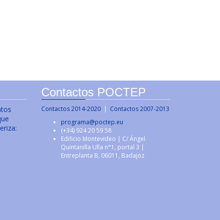
Contactos POCTEP
ntos
Contactos 2014-2020
|
Contactos 2007-2013
que
programa@poctep.eu
eriza:
(+34) 924 20 59 58
Edificio Montevideo | C/ Ángel
Quintanilla Ulla n°1, portal 3 |
Entreplanta B, 06011, Badajoz