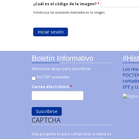
¿Cuál es el código de la imagen?
*
Introduzca los caracteres mostrados en la imagen.
Boletín Informativo
#Hist
Seleccione abajo para suscribirse
Los res
POCTEP 
POCTEP newsletter
contado 
EFE y L
Correo electrónico
*
CAPTCHA
Esta pregunta es para comprobar si usted es