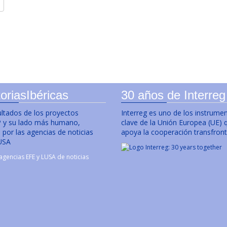
oriasIbéricas
30 años de Interreg
ultados de los proyectos
Interreg es uno de los instrume
y su lado más humano,
clave de la Unión Europea (UE) 
por las agencias de noticias
apoya la cooperación transfront
USA