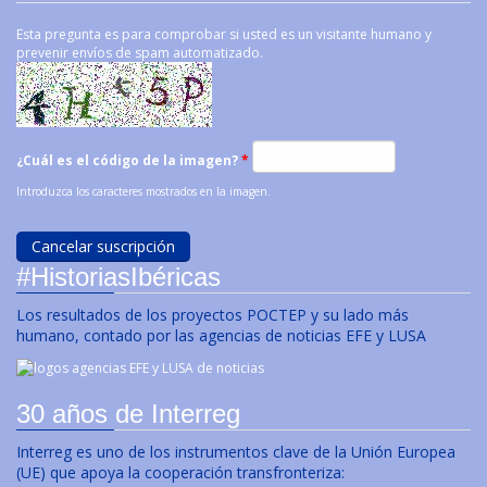
Esta pregunta es para comprobar si usted es un visitante humano y
prevenir envíos de spam automatizado.
¿Cuál es el código de la imagen?
*
Introduzca los caracteres mostrados en la imagen.
#HistoriasIbéricas
Los resultados de los proyectos POCTEP y su lado más
humano, contado por las agencias de noticias EFE y LUSA
30 años de Interreg
Interreg es uno de los instrumentos clave de la Unión Europea
(UE) que apoya la cooperación transfronteriza: