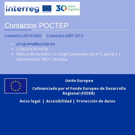
Contactos POCTEP
Contactos 2014-2020
|
Contactos 2007-2013
programa@poctep.eu
(+34) 924 20 59 58
Edificio Montevideo | C/ Ángel Quintanilla Ulla n°1, portal 3 |
Entreplanta B, 06011, Badajoz
Unión Europea
Cofinanciado por el Fondo Europeo de Desarrollo
Regional (FEDER)
Aviso legal
|
Accesibilidad
|
Protección de datos