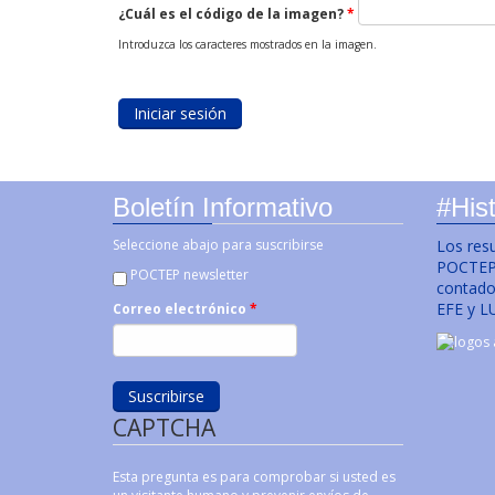
¿Cuál es el código de la imagen?
*
Introduzca los caracteres mostrados en la imagen.
Boletín Informativo
#Hist
Seleccione abajo para suscribirse
Los res
POCTEP 
POCTEP newsletter
contado 
EFE y L
Correo electrónico
*
CAPTCHA
Esta pregunta es para comprobar si usted es