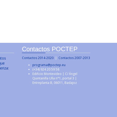
Contactos POCTEP
ntos
Contactos 2014-2020
|
Contactos 2007-2013
que
programa@poctep.eu
eriza:
(+34) 924 20 59 58
Edificio Montevideo | C/ Ángel
Quintanilla Ulla n°1, portal 3 |
Entreplanta B, 06011, Badajoz