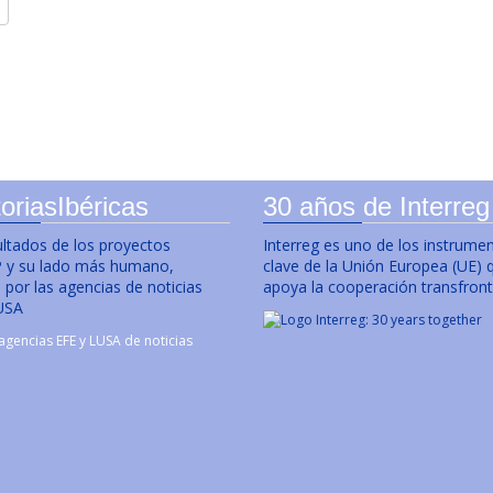
oriasIbéricas
30 años de Interreg
ultados de los proyectos
Interreg es uno de los instrume
y su lado más humano,
clave de la Unión Europea (UE) 
por las agencias de noticias
apoya la cooperación transfront
USA