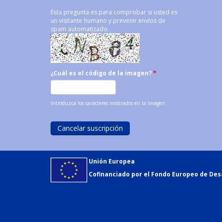
Esta pregunta es para comprobar si usted es
un visitante humano y prevenir envíos de
spam automatizado.
¿Cuál es el código de la imagen?
*
Introduzca los caracteres mostrados en la imagen.
Unión Europea
Cofinanciado por el Fondo Europeo de Desa