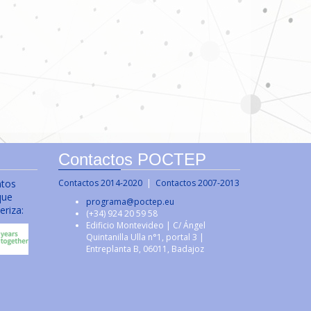
Contactos POCTEP
ntos
Contactos 2014-2020
|
Contactos 2007-2013
que
programa@poctep.eu
eriza:
(+34) 924 20 59 58
Edificio Montevideo | C/ Ángel
Quintanilla Ulla n°1, portal 3 |
Entreplanta B, 06011, Badajoz