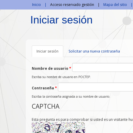
Pasar al contenido principal
Inicio
Acceso reservado gestión
Mapa del sitio
Iniciar sesión
Iniciar sesión
(solapa
Solicitar una nueva contraseña
activa)
Nombre de usuario
*
Escriba su nombre de usuario en POCTEP.
Contraseña
*
Escriba la contraseña asignada a su nombre de usuario.
CAPTCHA
Esta pregunta es para comprobar si usted es un visitante 