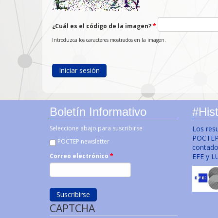
¿Cuál es el código de la imagen?
*
Introduzca los caracteres mostrados en la imagen.
Boletín Informativo
#Hist
Seleccione abajo para suscribirse
Los res
POCTEP 
POCTEP newsletter
contado 
EFE y L
Correo electrónico
*
CAPTCHA