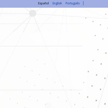
Español
English
Português