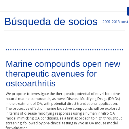
Skip to main content
Búsqueda de socios
2007-2013
post
Inicio
Presentation
Call for entries
Pages
Marine compounds open new
Approved Projects
therapeutic avenues for
Communication
osteoarthritis
Documents
We propose to investigate the therapeutic potential of novel bioactive
natural marine compounds, as novel Disease Modifying Drugs (DMDs)
Project Management
in the treatment of OA, with potential direct translational application.
The protective effect of marine bioactive compounds will be explored
Links
in terms of disease modifying responses using a human in vitro OA
model mimicking OA conditions, as a first approach to high throughput
screening, followed by pre-clinical testing in vivo in OA mouse model
for validation.