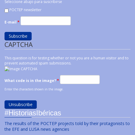
Seleccione abajo para suscribirse
POCTEP newsletter
E-mail
*
CAPTCHA
This question is for testing whether or not you are a human visitor and to
prevent automated spam submissions.
What code is in the image?
*
Enter the characters shown in the image.
#HistoriasIbéricas
The results of the POCTEP projects told by their protagonists to
the EFE and LUSA news agencies