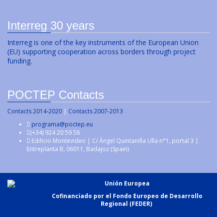
Interreg 30 years
Interreg is one of the key instruments of the European Union
(EU) supporting cooperation across borders through project
funding.
POCTEP Contacts
Contacts 2014-2020
|
Contacts 2007-2013
programa@poctep.eu
(+34) 924 20 59 58
Edificio Montevideo | C/ Ángel Quintanilla Ulla n°1, portal 3 |
Entreplanta B, 06011, Badajoz (Spain)
Unión Europea
Cofinanciado por el Fondo Europeo de Desarrollo
Regional (FEDER)