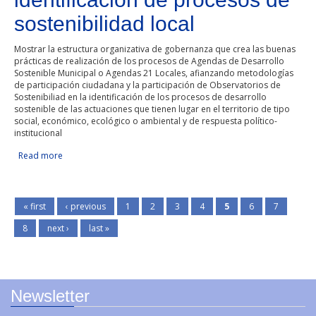
sostenibilidad local
Mostrar la estructura organizativa de gobernanza que crea las buenas
prácticas de realización de los procesos de Agendas de Desarrollo
Sostenible Municipal o Agendas 21 Locales, afianzando metodologías
de participación ciudadana y la participación de Observatorios de
Sostenibiliad en la identificación de los procesos de desarrollo
sostenible de las actuaciones que tienen lugar en el territorio de tipo
social, económico, ecológico o ambiental y de respuesta político-
institucional
Read more
about Gobernanza con Agendas de Desarrollo Sostenible e
identificación de procesos de sostenibilidad local
« first
‹ previous
1
2
3
4
5
6
7
8
next ›
last »
Newsletter