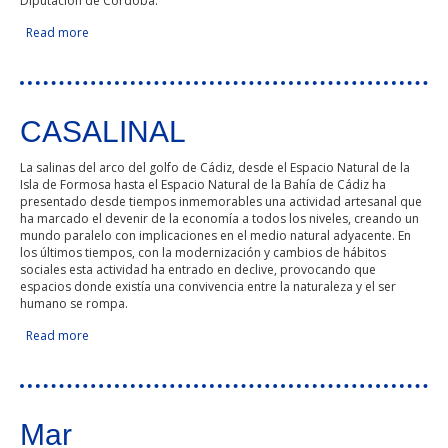
Diputación de Córdoba.
Read more
about Desarrollo del la herramienta gisEIEL para la gestión
de los servicios prestados por las Entidades Locales
CASALINAL
La salinas del arco del golfo de Cádiz, desde el Espacio Natural de la
Isla de Formosa hasta el Espacio Natural de la Bahía de Cádiz ha
presentado desde tiempos inmemorables una actividad artesanal que
ha marcado el devenir de la economía a todos los niveles, creando un
mundo paralelo con implicaciones en el medio natural adyacente. En
los últimos tiempos, con la modernización y cambios de hábitos
sociales esta actividad ha entrado en declive, provocando que
espacios donde existía una convivencia entre la naturaleza y el ser
humano se rompa.
Read more
about CASALINAL
Mar