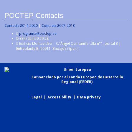
POCTEP Contacts
Contacts 2014-2020
|
Contacts 2007-2013
programa@poctep.eu
(+34) 924 20 59 58
Edificio Montevideo | C/ Ángel Quintanilla Ulla n°1, portal 3 |
Entreplanta B, 06011, Badajoz (Spain)
Unión Europea
Cofinanciado por el Fondo Europeo de Desarrollo
Regional (FEDER)
Legal
|
Accessibility
|
Data privacy