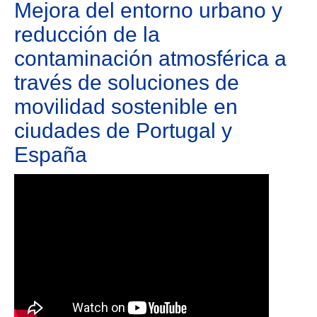
Mejora del entorno urbano y
reducción de la
contaminación atmosférica a
través de soluciones de
movilidad sostenible en
ciudades de Portugal y
España