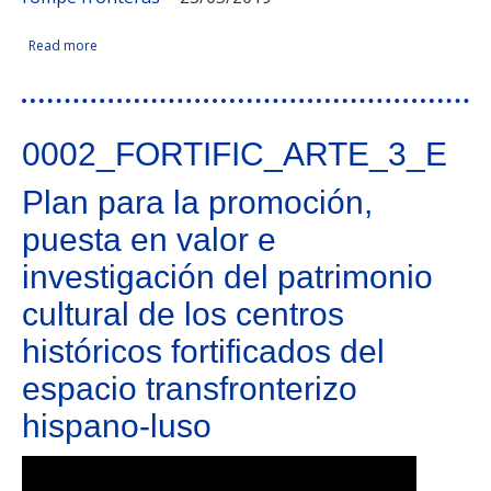
Read more
about Comunidad de Trabajo Castilla y León - Centro de
Facebook Like
Compartir en Facebook
Tweet Widget
Linkedin Share Button
Portugal. Cooperación 2020 en el Territorio CENCYL.
0002_FORTIFIC_ARTE_3_E
Plan para la promoción,
puesta en valor e
investigación del patrimonio
cultural de los centros
históricos fortificados del
espacio transfronterizo
hispano-luso