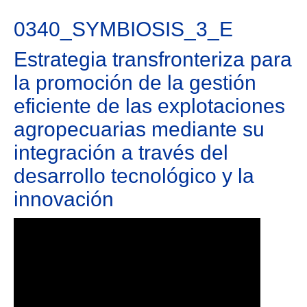
0340_SYMBIOSIS_3_E
Estrategia transfronteriza para
la promoción de la gestión
eficiente de las explotaciones
agropecuarias mediante su
integración a través del
desarrollo tecnológico y la
innovación