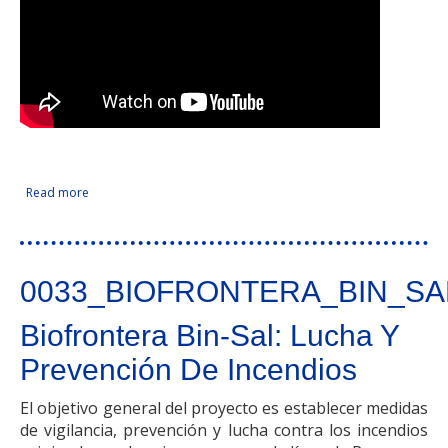
Read more
about Emprendimiento inclusivo: Oportunidad y negocio
Facebook Like
Compartir en Facebook
Tweet Widget
Linkedin Share Button
en el ámbito transfronterizo
0033_BIOFRONTERA_BIN_SA
Biofrontera Bin-Sal: Lucha Y
Prevención De Incendios
El objetivo general del proyecto es establecer medidas
de vigilancia, prevención y lucha contra los incendios