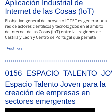
Aplicación Industrial de
Internet de las Cosas (IoT)
El objetivo general del proyecto IOTEC es generar una
red de actores científicos y tecnológicos en el ámbito
de Internet de las Cosas (IoT) entre las regiones de
Castilla y León y Centro de Portugal que permita:
Read more
about Desarrollo de Capacidades Tecnológicas en torno a
Facebook Like
Compartir en Facebook
Tweet Widget
Linkedin Share Button
la Aplicación Industrial de Internet de las Cosas (IoT)
0156_ESPACIO_TALENTO_JO
Espacio Talento Joven para la
creación de empresas en
sectores emergentes