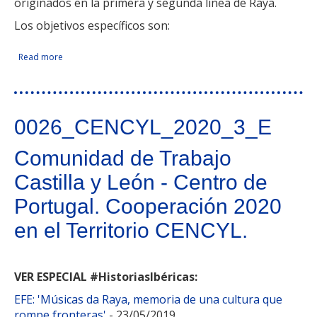
originados en la primera y segunda línea de Raya.
Los objetivos específicos son:
Read more
about Biofrontera Bin-Sal: Lucha Y Prevención De Incendios
Facebook Like
Compartir en Facebook
Tweet Widget
Linkedin Share Button
0026_CENCYL_2020_3_E
Comunidad de Trabajo
Castilla y León - Centro de
Portugal. Cooperación 2020
en el Territorio CENCYL.
VER ESPECIAL #HistoriasIbéricas:
EFE: 'Músicas da Raya, memoria de una cultura que
rompe fronteras'
- 23/05/2019