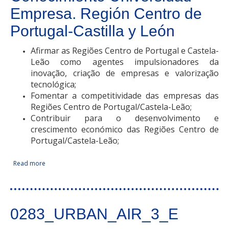
Empresa. Región Centro de
Portugal-Castilla y León
Afirmar as Regiões Centro de Portugal e Castela-
Leão como agentes impulsionadores da
inovação, criação de empresas e valorização
tecnológica;
Fomentar a competitividade das empresas das
Regiões Centro de Portugal/Castela-Leão;
Contribuir para o desenvolvimento e
crescimento económico das Regiões Centro de
Portugal/Castela-Leão;
Read more
about Red de Transferencia de Conocimiento Universidad-
Facebook Like
Compartir en Facebook
Tweet Widget
Linkedin Share Button
Empresa. Región Centro de Portugal-Castilla y León
0283_URBAN_AIR_3_E