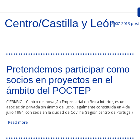
Skip to main content
Centro/Castilla y León
2007-2013
post
Inicio
Presentation
Call for entries
Pages
Pretendemos participar como
Approved Projects
socios en proyectos en el
Communication
ámbito del POCTEP
Documents
CIEBI/BIC – Centro de Inovação Empresarial da Beira Interior, es una
asociación privada sin ánimo de lucro, legalmente constituida en 4 de
Project Management
julio 1994, con sede en la ciudad de Covilhã (región centro de Portugal).
Links
Read more
about Pretendemos participar como socios en proyectos
en el ámbito del POCTEP